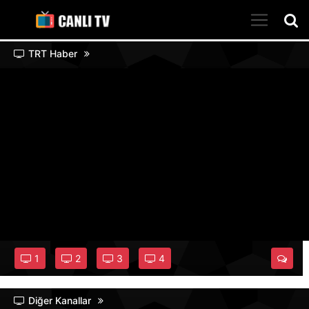
TRT Haber
1
2
3
4
Diğer Kanallar