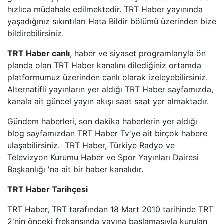
HABERTüRK
hızlıca müdahale edilmektedir. TRT Haber yayınında
yaşadığınız sıkıntıları Hata Bildir bölümü üzerinden bize
HALK TV
bildirebilirsiniz.
TRT Haber canlı
, haber ve siyaset programlarıyla ön
A HABER
planda olan TRT Haber kanalını dilediğiniz ortamda
platformumuz üzerinden canlı olarak izeleyebilirsiniz.
TELE1
Alternatifli yayınların yer aldığı TRT Haber sayfamızda,
kanala ait güncel yayın akışı saat saat yer almaktadır.
CNN TüRK
Gündem haberleri, son dakika haberlerin yer aldığı
blog sayfamızdan TRT Haber Tv'ye ait birçok habere
ULUSAL KANAL
ulaşabilirsiniz. TRT Haber, Türkiye Radyo ve
Televizyon Kurumu Haber ve Spor Yayınları Dairesi
TJK TV
Başkanlığı 'na ait bir haber kanalıdır.
TRT SPOR
TRT Haber Tarihçesi
TRT Haber, TRT tarafından 18 Mart 2010 tarihinde TRT
A SPOR
2'nin önceki frekansında yayına başlamasıyla kurulan