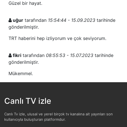
Güzel bir hayat.
uğur
tarafından
15:54:44 - 15.09.2023
tarihinde
gönderilmiştir.
TRT haberini hep izliyorum ve çok seviyorum.
fikri
tarafından
08:55:53 - 15.07.2023
tarihinde
gönderilmiştir.
Mükemmel.
MOTORİNE İNDİRİM İSTİYORUZ
tarafından
07:37:24 - 01.01.2022
tarihinde gönderilmiştir.
Canlı TV izle
Motorin düşerse, her şeyin fiyatı düşer.
Canlı Tv izle, ulusal ve yerel birçok tv kanalına ait yayınları son
kullanıcıyla buluşturan platformdur.
cezmi
tarafından
15:30:50 - 18.06.2020
tarihinde