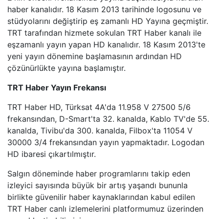
haber kanalıdır. 18 Kasım 2013 tarihinde logosunu ve
TRT BELGESEL
stüdyolarını değiştirip eş zamanlı HD Yayına geçmiştir.
TRT tarafından hizmete sokulan TRT Haber kanalı ile
HT SPOR
eşzamanlı yayın yapan HD kanalıdır. 18 Kasım 2013'te
yeni yayın dönemine başlamasının ardından HD
DMAX
çözünürlükte yayına başlamıştır.
TLC
TRT Haber Yayın Frekansı
TRT Haber HD, Türksat 4A'da 11.958 V 27500 5/6
BLOOMBERG HT
frekansından, D-Smart'ta 32. kanalda, Kablo TV'de 55.
kanalda, Tivibu'da 300. kanalda, Filbox'ta 11054 V
BI KANAL
30000 3/4 frekansından yayın yapmaktadır. Logodan
HD ibaresi çıkartılmıştır.
Salgın döneminde haber programlarını takip eden
izleyici sayısında büyük bir artış yaşandı bununla
birlikte güvenilir haber kaynaklarından kabul edilen
TRT Haber canlı izlemelerini platformumuz üzerinden