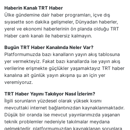
Haberin Kanalı TRT Haber
BEYAZ TV
Ülke gündemine dair haber programları, içve dış
sıyasette son dakika gelişmeler, Dünyadan haberler,
yerel ve ekonomi haberlerinin ön planda olduğu TRT
SHOW TV
Haber canlı kanalı ile habersiz kalmayın.
A2 TV
Bugün TRT Haber Kanalında Neler Var?
Platformumuzda bazı kanalların yayın akış tablosuna
TEVE2
yer vermekteyiz. Fakat bazı kanallarda ise yayın akış
verilerine erişmekte güçlükler yaşamaktayız TRT haber
TV8,5
kanalına ait günlük yayın akışına şu an için yer
veremiyoruz.
SöZCü TV
TRT Haber Yayını Takılıyor Nasıl İzlerim?
İlgili sorunların yüzdesel olarak yüksek kısmı
NTV
mevcuttaki internet bağlantınızdan kaynaklanmaktadır.
Düşük bir oranda ise mevcut yayınlarımızda yaşanan
HABER GLOBAL
teknik problemler nedeniyle takılmalar meydana
gelmektedir, platformumuzdan kaynaklanan sorunlara