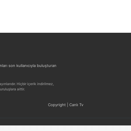
ınları son kullanıcıyla buluşturan
ınlarıdır. Hiçbir içerik indirilmez,
uluşlara aittir.
Copyright | Canlı Tv