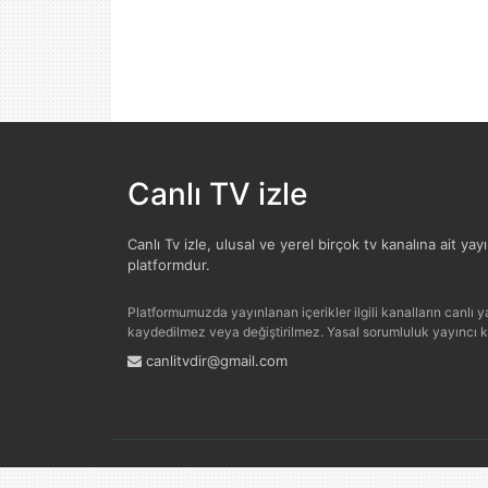
Canlı TV izle
Canlı Tv izle, ulusal ve yerel birçok tv kanalına ait yay
platformdur.
Platformumuzda yayınlanan içerikler ilgili kanalların canlı yay
kaydedilmez veya değiştirilmez. Yasal sorumluluk yayıncı kur
canlitvdir@gmail.com