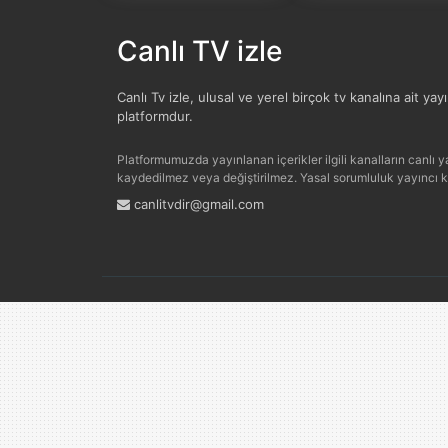
Canlı TV izle
Canlı Tv izle, ulusal ve yerel birçok tv kanalına ait yay
platformdur.
Platformumuzda yayınlanan içerikler ilgili kanalların canlı yay
kaydedilmez veya değiştirilmez. Yasal sorumluluk yayıncı kur
canlitvdir@gmail.com