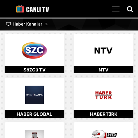
Haber Kanallar
SöZCü TV
NTV
HABER GLOBAL
HABERTüRK