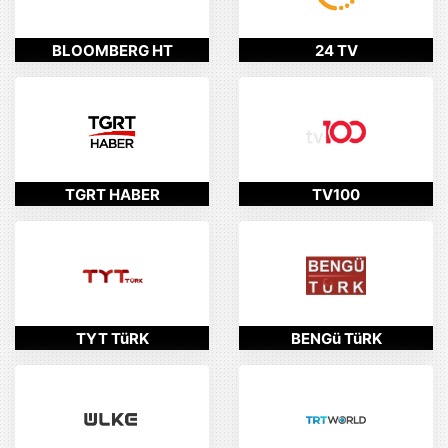
BLOOMBERG HT
24 TV
TGRT HABER
TV100
TYT TüRK
BENGü TüRK