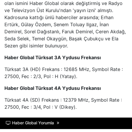
olan ismini Haber Global olarak değiştirmiş ve Radyo
HALK TV
ve Televizyon Üst Kurulu'ndan 'yayın izni' almıştı.
Kadrosuna kattığı ünlü haberciler arasında; Erhan
A HABER
Ertürk, Gülay Özdem, Senem Toluay Ilgaz, İnan
Demirel, Sorel Dağıstanlı, Faruk Demirel, Ceren Akdağ,
TRT HABER
Seda Selek, Temel Okaygün, Başak Çubukçu ve Ela
Sezen gibi isimler bulunuyor.
TELE1
Haber Global Türksat 3A Yydusu Frekansı
CNN TüRK
Türksat 3A (HD) Frekans : 12685 MHz, Symbol Rate :
27500, Fec : 2/3, Pol : H (Yatay).
ULUSAL KANAL
Haber Global Türksat 4A Yydusu Frekansı
TJK TV
Türksat 4A (SD) Frekans : 12379 MHz, Symbol Rate :
27500, Fec : 3/4, Pol : V (Dikey).
TRT SPOR
Haber Global Yorumla
A SPOR