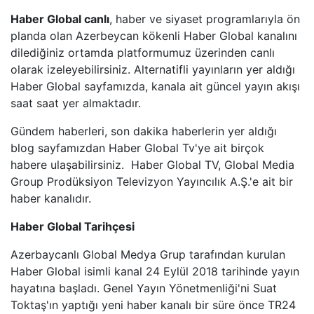
Haber Global canlı
, haber ve siyaset programlarıyla ön
BEYAZ TV
planda olan Azerbeycan kökenli Haber Global kanalını
dilediğiniz ortamda platformumuz üzerinden canlı
olarak izeleyebilirsiniz. Alternatifli yayınların yer aldığı
SHOW TV
Haber Global sayfamızda, kanala ait güncel yayın akışı
saat saat yer almaktadır.
A2 TV
Gündem haberleri, son dakika haberlerin yer aldığı
TEVE2
blog sayfamızdan Haber Global Tv'ye ait birçok
habere ulaşabilirsiniz. Haber Global TV, Global Media
TV8,5
Group Prodüksiyon Televizyon Yayıncılık A.Ş.'e ait bir
haber kanalıdır.
SöZCü TV
Haber Global Tarihçesi
NTV
Azerbaycanlı Global Medya Grup tarafından kurulan
Haber Global isimli kanal 24 Eylül 2018 tarihinde yayın
HABERTüRK
hayatına başladı. Genel Yayın Yönetmenliği'ni Suat
Toktaş'ın yaptığı yeni haber kanalı bir süre önce TR24