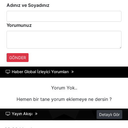
Adınız ve Soyadınız
TRT BELGESEL
HT SPOR
Yorumunuz
DMAX
TLC
GÖNDER
BLOOMBERG HT
Haber Global İzleyici Yorumları
BI KANAL
Yorum Yok..
Hemen bir tane yorum eklemeye ne dersin ?
Yayın Akışı
Detaylı Gör