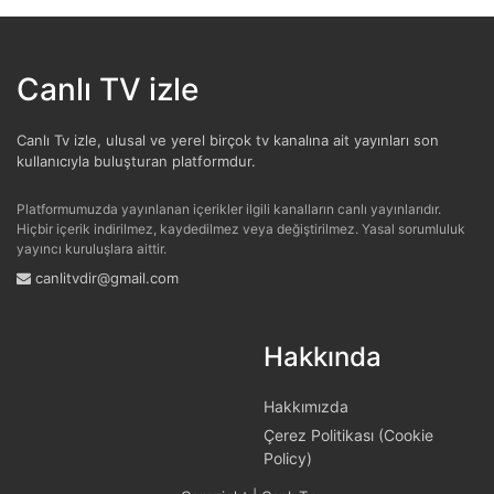
Poyraz, Yasin Yaman.
Canlı TV izle
Hamdiba
tarafından
22:50:19 - 22.02.2024
tarihinde gönderilmiştir.
Canlı Tv izle, ulusal ve yerel birçok tv kanalına ait yayınları son
Galatasaray benim için çok önemli.
kullanıcıyla buluşturan platformdur.
Platformumuzda yayınlanan içerikler ilgili kanalların canlı yayınlarıdır.
Turgut Samsama
tarafından
17:40:09 -
Hiçbir içerik indirilmez, kaydedilmez veya değiştirilmez. Yasal sorumluluk
24.01.2024
tarihinde gönderilmiştir.
yayıncı kuruluşlara aittir.
canlitvdir@gmail.com
Çok fazla yayın kesiliyor, ilgilenin.
Hakkında
TunaFerah Bosna
tarafından
17:57:51 -
08.12.2023
tarihinde gönderilmiştir.
Hakkımızda
Doya doya modayı zevkle izliyordum, yayın
Çerez Politikası (Cookie
akışınızda görmek çok isterim.
Policy)