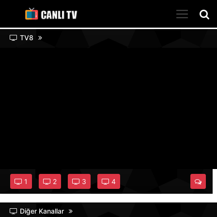
TV8
1
2
3
4
Diğer Kanallar