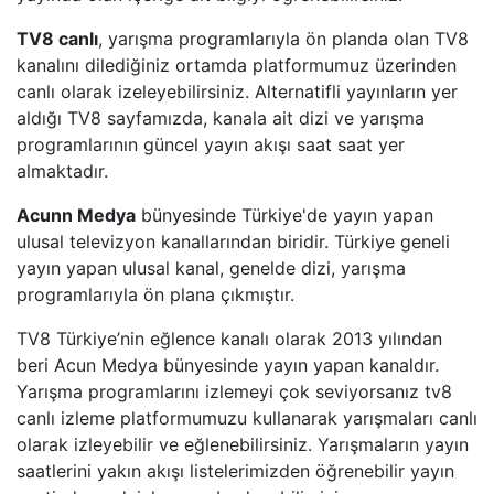
HALK TV
TV8 canlı
, yarışma programlarıyla ön planda olan TV8
kanalını dilediğiniz ortamda platformumuz üzerinden
A HABER
canlı olarak izeleyebilirsiniz. Alternatifli yayınların yer
aldığı TV8 sayfamızda, kanala ait dizi ve yarışma
TRT HABER
programlarının güncel yayın akışı saat saat yer
almaktadır.
TELE1
Acunn Medya
bünyesinde Türkiye'de yayın yapan
CNN TüRK
ulusal televizyon kanallarından biridir. Türkiye geneli
yayın yapan ulusal kanal, genelde dizi, yarışma
programlarıyla ön plana çıkmıştır.
ULUSAL KANAL
TV8 Türkiye’nin eğlence kanalı olarak 2013 yılından
TJK TV
beri Acun Medya bünyesinde yayın yapan kanaldır.
Yarışma programlarını izlemeyi çok seviyorsanız tv8
TRT SPOR
canlı izleme platformumuzu kullanarak yarışmaları canlı
olarak izleyebilir ve eğlenebilirsiniz. Yarışmaların yayın
A SPOR
saatlerini yakın akışı listelerimizden öğrenebilir yayın