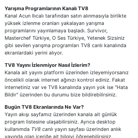
Yarışma Programlarının Kanalı TV8
SHOW TV
Kanal Acun Ilıcalı tarafından satın alınmasıyla birlikte
yüksek izlenme oranları yakalayan yarışma
programlarını yayınlamaya başladı. Survivor,
A2 TV
Masterchef Türkiye, O Ses Türkiye, Yetenek Sizsiniz
gibi sevilen yarışma programları TV8 canlı kanalında
TEVE2
ekranlardaki yerini alıyor.
TV8,5
TV8 Yayını İzlenmiyor Nasıl İzlerim?
Kanala ait yayını platform üzerinden izleyemiyorsanız
SöZCü TV
öncelikli olarak internet ağınızı kontrol ediniz. Fakat
internetiniz var ve TV8 kanalında yayın yok ise "Hata
Bildir" üzerinden bu durumu bize bildirebilirsiniz.
NTV
Bugün TV8 Ekranlarında Ne Var?
HABER GLOBAL
Yayın akışı sayfamız üzerinden kanala ait günlük
program listesine ulaşabilirsiniz. Ayrıca desktop
HABERTüRK
kullanımda
TV8 canlı
yayın sayfası üzerinden anlık
yayında olan içeriğe ait bilgiyi öğrenebilirsiniz.