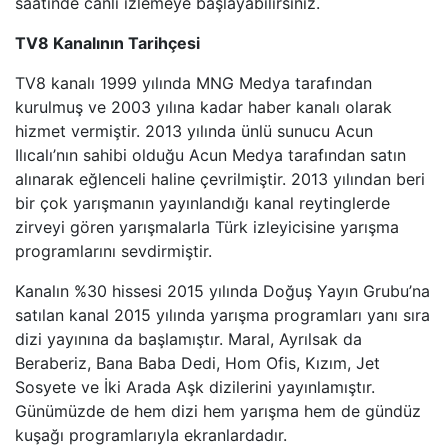
saatinde canlı izlemeye başlayabilirsiniz.
TRT BELGESEL
TV8 Kanalının Tarihçesi
HT SPOR
TV8 kanalı 1999 yılında MNG Medya tarafından
kurulmuş ve 2003 yılına kadar haber kanalı olarak
DMAX
hizmet vermiştir. 2013 yılında ünlü sunucu Acun
Ilıcalı’nın sahibi olduğu Acun Medya tarafından satın
TLC
alınarak eğlenceli haline çevrilmiştir. 2013 yılından beri
bir çok yarışmanın yayınlandığı kanal reytinglerde
zirveyi gören yarışmalarla Türk izleyicisine yarışma
BLOOMBERG HT
programlarını sevdirmiştir.
BI KANAL
Kanalın %30 hissesi 2015 yılında Doğuş Yayın Grubu’na
satılan kanal 2015 yılında yarışma programları yanı sıra
dizi yayınına da başlamıştır. Maral, Ayrılsak da
Beraberiz, Bana Baba Dedi, Hom Ofis, Kızım, Jet
Sosyete ve İki Arada Aşk dizilerini yayınlamıştır.
Günümüzde de hem dizi hem yarışma hem de gündüz
kuşağı programlarıyla ekranlardadır.