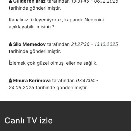
Gülderen araz
tarafından
13:31:45 - 06.12.2025
A SPOR
tarihinde gönderilmiştir.
Kanalınızı izleyemiyoruz, kapandı. Nedenini
TRT BELGESEL
açıklayabilir misiniz?
HT SPOR
Silo Memedov
tarafından
21:27:36 - 13.10.2025
tarihinde gönderilmiştir.
DMAX
İzlemek çok güzel olmuş, ellerine sağlık.
TLC
Elnura Kerimova
tarafından
07:47:04 -
BLOOMBERG HT
24.09.2025
tarihinde gönderilmiştir.
Aşk ve Kur'an'ın 16 bölümünü neden
yayınlamıyorsunuz?
Canlı TV izle