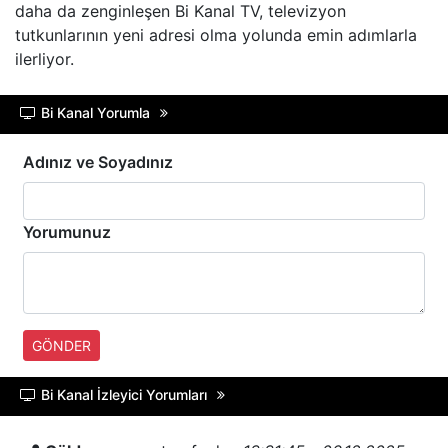
daha da zenginleşen Bi Kanal TV, televizyon
HABERTüRK
tutkunlarının yeni adresi olma yolunda emin adımlarla
ilerliyor.
HALK TV
Bi Kanal Yorumla
A HABER
Adınız ve Soyadınız
TRT HABER
TELE1
Yorumunuz
CNN TüRK
ULUSAL KANAL
GÖNDER
TJK TV
Bi Kanal İzleyici Yorumları
TRT SPOR