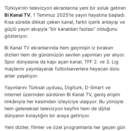
Türkiye’nin televizyon ekranlarına yeni bir soluk getiren
BEYAZ TV
Bi Kanal TV
, 1 Temmuz 2025’te yayın hayatına başladı.
Kısa sürede dikkat çeken kanal, farklı içerik anlayışı ve
güçlü yayın akışıyla “bir kanaldan fazlası” olduğunu
SHOW TV
gösteriyor.
A2 TV
Bi Kanal TV ekranlarında hem geçmişin iz bırakan
dizileri hem de günümüzün sevilen yapımları yer alıyor.
TEVE2
Spor dünyasına da kapı açan kanal, TFF 2. ve 3. Lig
maçlarını yayınlayarak futbolseverlere heyecan dolu
TV8,5
anlar yaşatıyor.
Yayınlarını Türksat uydusu, Digiturk, D-Smart ve
SöZCü TV
internet üzerinden sürdüren Bi Kanal TV, geniş erişim
imkânıyla her kesimden izleyiciye ulaşıyor. Bu yönüyle
NTV
hem geleneksel televizyon keyfini hem de dijital
dünyanın kolaylığını bir araya getiriyor.
HABER GLOBAL
Yeni diziler, filmler ve özel programlarla her geçen gün