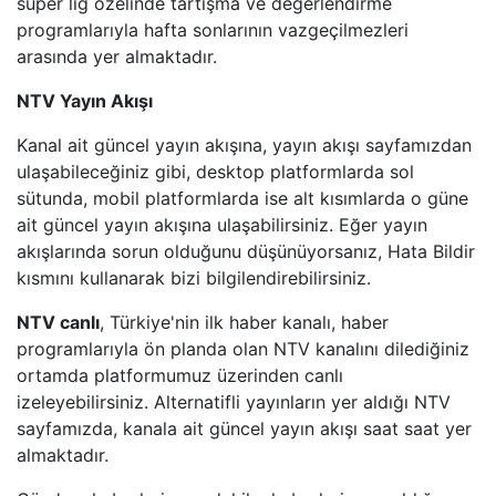
süper lig özelinde tartışma ve değerlendirme
HALK TV
programlarıyla hafta sonlarının vazgeçilmezleri
arasında yer almaktadır.
A HABER
NTV Yayın Akışı
TRT HABER
Kanal ait güncel yayın akışına, yayın akışı sayfamızdan
ulaşabileceğiniz gibi, desktop platformlarda sol
TELE1
sütunda, mobil platformlarda ise alt kısımlarda o güne
ait güncel yayın akışına ulaşabilirsiniz. Eğer yayın
CNN TüRK
akışlarında sorun olduğunu düşünüyorsanız, Hata Bildir
kısmını kullanarak bizi bilgilendirebilirsiniz.
ULUSAL KANAL
NTV canlı
, Türkiye'nin ilk haber kanalı, haber
programlarıyla ön planda olan NTV kanalını dilediğiniz
TJK TV
ortamda platformumuz üzerinden canlı
izeleyebilirsiniz. Alternatifli yayınların yer aldığı NTV
TRT SPOR
sayfamızda, kanala ait güncel yayın akışı saat saat yer
almaktadır.
A SPOR