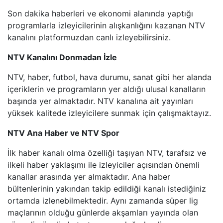
Son dakika haberleri ve ekonomi alanında yaptığı
BEYAZ TV
programlarla izleyicilerinin alışkanlığını kazanan NTV
kanalını platformuzdan canlı izleyebilirsiniz.
SHOW TV
NTV Kanalını Donmadan İzle
NTV, haber, futbol, hava durumu, sanat gibi her alanda
A2 TV
içeriklerin ve programların yer aldığı ulusal kanalların
başında yer almaktadır. NTV kanalına ait yayınları
TEVE2
yüksek kalitede izleyicilere sunmak için çalışmaktayız.
TV8,5
NTV Ana Haber ve NTV Spor
İlk haber kanalı olma özelliği taşıyan NTV, tarafsız ve
SöZCü TV
ilkeli haber yaklaşımı ile izleyiciler açısından önemli
kanallar arasında yer almaktadır. Ana haber
HABER GLOBAL
bültenlerinin yakından takip edildiği kanalı istediğiniz
ortamda izlenebilmektedir. Aynı zamanda süper lig
HABERTüRK
maçlarının olduğu günlerde akşamları yayında olan