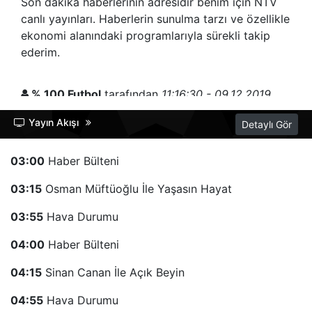
Son dakika haberlerinin adresidir benim için NTV
canlı yayınları. Haberlerin sunulma tarzı ve özellikle
ekonomi alanındaki programlarıyla sürekli takip
ederim.
% 100 Futbol
tarafından
11:16:30 - 09.12.2019
tarihinde gönderilmiştir.
Yayın Akışı
Detaylı Gör
NTV kanalında severek izlediğim içeriklerin
başında %100 Futbol başı çekmekte. Rıdvan
03:00
Haber Bülteni
Dilmen'in nokta atışı yorumları ve farklı bakış açısı
03:15
sayesinde bu programı severek izliyorum.
Osman Müftüoğlu İle Yaşasın Hayat
03:55
Hava Durumu
04:00
Haber Bülteni
04:15
Sinan Canan İle Açık Beyin
04:55
Hava Durumu