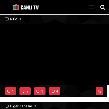
NTV
1
2
3
4
Diğer Kanallar