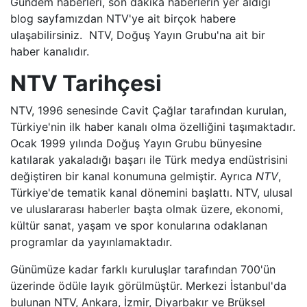
Gündem haberleri, son dakika haberlerin yer aldığı
TRT BELGESEL
blog sayfamızdan NTV'ye ait birçok habere
ulaşabilirsiniz. NTV, Doğuş Yayın Grubu'na ait bir
haber kanalıdır.
HT SPOR
NTV Tarihçesi
DMAX
NTV, 1996 senesinde Cavit Çağlar tarafından kurulan,
TLC
Türkiye'nin ilk haber kanalı olma özelliğini taşımaktadır.
Ocak 1999 yılında Doğuş Yayın Grubu bünyesine
BLOOMBERG HT
katılarak yakaladığı başarı ile Türk medya endüstrisini
değiştiren bir kanal konumuna gelmiştir. Ayrıca
NTV
,
BI KANAL
Türkiye'de tematik kanal dönemini başlattı. NTV, ulusal
ve uluslararası haberler başta olmak üzere, ekonomi,
kültür sanat, yaşam ve spor konularına odaklanan
programlar da yayınlamaktadır.
Günümüze kadar farklı kuruluşlar tarafından 700'ün
üzerinde ödüle layık görülmüştür. Merkezi İstanbul'da
bulunan NTV, Ankara, İzmir, Diyarbakır ve Brüksel