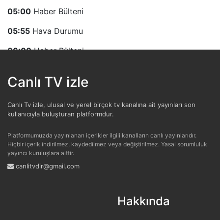
05:00
Haber Bülteni
05:55
Hava Durumu
06:00
Haber Bülteni
06:55
Hava Durumu
Canlı TV izle
07:00
Haber Bülteni
Canlı Tv izle, ulusal ve yerel birçok tv kanalına ait yayınları son
07:35
Gece Gündüz
kullanıcıyla buluşturan platformdur.
07:55
Hava Durumu
Platformumuzda yayınlanan içerikler ilgili kanalların canlı yayınlarıdır.
Hiçbir içerik indirilmez, kaydedilmez veya değiştirilmez. Yasal sorumluluk
08:00
Haber Bülteni
yayıncı kuruluşlara aittir.
canlitvdir@gmail.com
08:55
Hava Durumu
09:00
Haber Bülteni
Hakkında
09:30
Yarınlar İçin Sıfır Atık