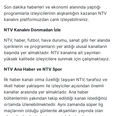
Son dakika haberleri ve ekonomi alanında yaptığı
BEYAZ TV
programlarla izleyicilerinin alışkanlığını kazanan NTV
kanalını platformuzdan canlı izleyebilirsiniz.
SHOW TV
NTV Kanalını Donmadan İzle
NTV, haber, futbol, hava durumu, sanat gibi her alanda
A2 TV
içeriklerin ve programların yer aldığı ulusal kanalların
başında yer almaktadır. NTV kanalına ait yayınları
TEVE2
yüksek kalitede izleyicilere sunmak için çalışmaktayız.
TV8,5
NTV Ana Haber ve NTV Spor
İlk haber kanalı olma özelliği taşıyan NTV, tarafsız ve
SöZCü TV
ilkeli haber yaklaşımı ile izleyiciler açısından önemli
kanallar arasında yer almaktadır. Ana haber
HABER GLOBAL
bültenlerinin yakından takip edildiği kanalı istediğiniz
ortamda izlenebilmektedir. Aynı zamanda süper lig
HABERTüRK
maçlarının olduğu günlerde akşamları yayında olan