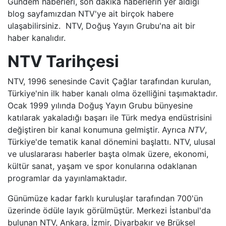
Gündem haberleri, son dakika haberlerin yer aldığı
TRT BELGESEL
blog sayfamızdan NTV'ye ait birçok habere
ulaşabilirsiniz. NTV, Doğuş Yayın Grubu'na ait bir
haber kanalıdır.
HT SPOR
NTV Tarihçesi
DMAX
NTV, 1996 senesinde Cavit Çağlar tarafından kurulan,
TLC
Türkiye'nin ilk haber kanalı olma özelliğini taşımaktadır.
Ocak 1999 yılında Doğuş Yayın Grubu bünyesine
BLOOMBERG HT
katılarak yakaladığı başarı ile Türk medya endüstrisini
değiştiren bir kanal konumuna gelmiştir. Ayrıca
NTV
,
BI KANAL
Türkiye'de tematik kanal dönemini başlattı. NTV, ulusal
ve uluslararası haberler başta olmak üzere, ekonomi,
kültür sanat, yaşam ve spor konularına odaklanan
programlar da yayınlamaktadır.
Günümüze kadar farklı kuruluşlar tarafından 700'ün
üzerinde ödüle layık görülmüştür. Merkezi İstanbul'da
bulunan NTV, Ankara, İzmir, Diyarbakır ve Brüksel