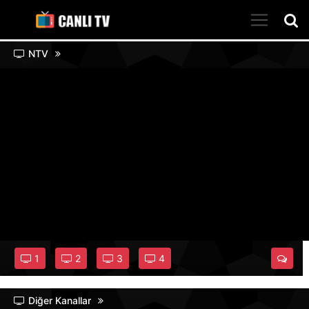
NTV
1
2
3
4
Diğer Kanallar