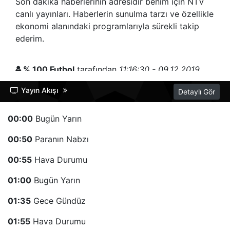
Son dakika haberlerinin adresidir benim için NTV
canlı yayınları. Haberlerin sunulma tarzı ve özellikle
ekonomi alanındaki programlarıyla sürekli takip
ederim.
% 100 Futbol
tarafından
11:16:30 - 09.12.2019
tarihinde gönderilmiştir.
Yayın Akışı
Detaylı Gör
NTV kanalında severek izlediğim içeriklerin
başında %100 Futbol başı çekmekte. Rıdvan
00:00
Bugün Yarın
Dilmen'in nokta atışı yorumları ve farklı bakış açısı
00:50
sayesinde bu programı severek izliyorum.
Paranın Nabzı
00:55
Hava Durumu
01:00
Bugün Yarın
01:35
Gece Gündüz
01:55
Hava Durumu