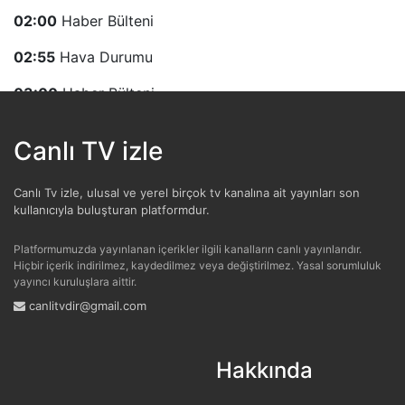
02:00
Haber Bülteni
02:55
Hava Durumu
03:00
Haber Bülteni
03:30
Yakın Plan
Canlı TV izle
03:55
Hava Durumu
Canlı Tv izle, ulusal ve yerel birçok tv kanalına ait yayınları son
04:00
Haber Bülteni
kullanıcıyla buluşturan platformdur.
04:30
Yakın Plan
Platformumuzda yayınlanan içerikler ilgili kanalların canlı yayınlarıdır.
Hiçbir içerik indirilmez, kaydedilmez veya değiştirilmez. Yasal sorumluluk
04:55
Hava Durumu
yayıncı kuruluşlara aittir.
canlitvdir@gmail.com
05:00
Haber Bülteni
05:40
Yeşil Ekran
Hakkında
05:55
Hava Durumu