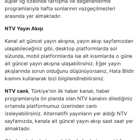
süper lig özelinde tartışma ve değerlendirme
HALK TV
programlarıyla hafta sonlarının vazgeçilmezleri
arasında yer almaktadır.
A HABER
NTV Yayın Akışı
TRT HABER
Kanal ait güncel yayın akışına, yayın akışı sayfamızdan
ulaşabileceğiniz gibi, desktop platformlarda sol
TELE1
sütunda, mobil platformlarda ise alt kısımlarda o güne
ait güncel yayın akışına ulaşabilirsiniz. Eğer yayın
CNN TüRK
akışlarında sorun olduğunu düşünüyorsanız, Hata Bildir
kısmını kullanarak bizi bilgilendirebilirsiniz.
ULUSAL KANAL
NTV canlı
, Türkiye'nin ilk haber kanalı, haber
programlarıyla ön planda olan NTV kanalını dilediğiniz
TJK TV
ortamda platformumuz üzerinden canlı
izeleyebilirsiniz. Alternatifli yayınların yer aldığı NTV
TRT SPOR
sayfamızda, kanala ait güncel yayın akışı saat saat yer
almaktadır.
A SPOR