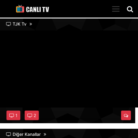
TJK Tv
1
2
Diğer Kanallar