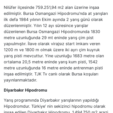
Nilüfer ilçesinde 759.251,94 m2 alan üzerine inşaa
edilmiştir. Bursa Osmangazi Hipodromu’nda at yarışları
ilk defa 1984 yılının Ekim ayında 2 yarış günü olarak
düzenlenmiştir. Yılın 12 ayı süresince yarışlar
düzenlenen Bursa Osmangazi Hipodromunda 1830
metre uzunluğunda 29 mt eninde yarış çim pist
yapıulmıştır. İlave olarak virajsız start imkanı veren
1200 m ve 1800 m olmak üzere iki ayrı çim kuyruk
yarış pisti mevcuttur. Yine uzunluğu 1683 metre olan
ortalama 20,5 metre eninde yarış kum pisti, 1542
metre uzunluğunda 16 metre eninde antrenman pisti
inşaa edilmiştir. TJK Tv canlı olarak Bursa koşuları
yayınlanmaktadır.
Diyarbakır Hipodromu
Yarış programında Diyarbakır yarışlarının yapıldığı
Hipodromdur. Türkiye’ nin sekizinci hipodromu olarak
inşaa edilen Diyarbakır Hipodromu, 1.494,750 m2 arazi