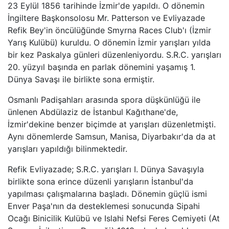
23 Eylül 1856 tarihinde İzmir'de yapıldı. O dönemin
İngiltere Başkonsolosu Mr. Patterson ve Evliyazade
Refik Bey'in öncülüğünde Smyrna Races Club'ı (İzmir
Yarış Kulübü) kuruldu. O dönemin İzmir yarışları yılda
bir kez Paskalya günleri düzenleniyordu. S.R.C. yarışları
20. yüzyıl başında en parlak dönemini yaşamış 1.
Dünya Savaşı ile birlikte sona ermiştir.
Osmanlı Padişahları arasında spora düşkünlüğü ile
ünlenen Abdülaziz de İstanbul Kağıthane'de,
İzmir'dekine benzer biçimde at yarışları düzenletmişti.
Aynı dönemlerde Samsun, Manisa, Diyarbakır'da da at
yarışları yapıldığı bilinmektedir.
Refik Evliyazade; S.R.C. yarışları I. Dünya Savaşıyla
birlikte sona erince düzenli yarışların İstanbul'da
yapılması çalışmalarına başladı. Dönemin güçlü ismi
Enver Paşa'nın da desteklemesi sonucunda Sipahi
Ocağı Binicilik Kulübü ve Islahi Nefsi Feres Cemiyeti (At