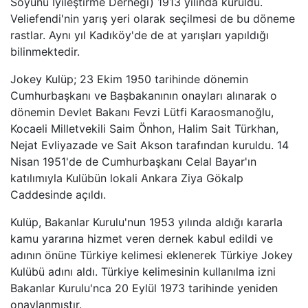
Soyunu İyileştirme Derneği) 1913 yılında kuruldu.
Veliefendi'nin yarış yeri olarak seçilmesi de bu döneme
rastlar. Aynı yıl Kadıköy'de de at yarışları yapıldığı
bilinmektedir.
Jokey Kulüp; 23 Ekim 1950 tarihinde dönemin
Cumhurbaşkanı ve Başbakanının onayları alınarak o
dönemin Devlet Bakanı Fevzi Lütfi Karaosmanoğlu,
Kocaeli Milletvekili Saim Önhon, Halim Sait Türkhan,
Nejat Evliyazade ve Sait Akson tarafından kuruldu. 14
Nisan 1951'de de Cumhurbaşkanı Celal Bayar'ın
katılımıyla Kulübün lokali Ankara Ziya Gökalp
Caddesinde açıldı.
Kulüp, Bakanlar Kurulu'nun 1953 yılında aldığı kararla
kamu yararına hizmet veren dernek kabul edildi ve
adının önüne Türkiye kelimesi eklenerek Türkiye Jokey
Kulübü adını aldı. Türkiye kelimesinin kullanılma izni
Bakanlar Kurulu'nca 20 Eylül 1973 tarihinde yeniden
onaylanmıştır.