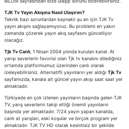
BİLDİR sayfasından bize ulaşıp sorunu bildirebilirsiniz.
HABERTüRK
TJK Tv Yayın Akışına Nasıl Ulaşırım?
HALK TV
Teknik bazı sorunlardan kaynaklı şu an için TJK Tv
yayın akışını sağlayamıyoruz. Bu problemi en yakın
zamanda çözerek yayın akış sayfasını güncelliyor
A HABER
olacağız.
TRT HABER
Tjk Tv Canlı
, 1 Nisan 2004 yılında kurulan kanal. At
yarışı severlerin favorisi olan Tjk tv kanalını dilediğiniz
TELE1
ortamda platformumuz üzerinden canlı olarak
izeleyebilirsiniz. Alternatifli yayınların yer aldığı
Tjk Tv
CNN TüRK
sayfamızda, kanala ait güncel yayın akışı saat saat yer
almaktadır.
ULUSAL KANAL
Türkiyede en çok izlenen yayınların başında gelen TJK
TV, yarış severlerin takip ettiği önemli yayınların
TRT SPOR
başında yer almaktadır. 7/24 yayın yapan kanalda,
canlı at yarışları, eski koşular ve birçok program yer
A SPOR
almaktadır. TJK TV HD olarak kesintisiz bir şekilde