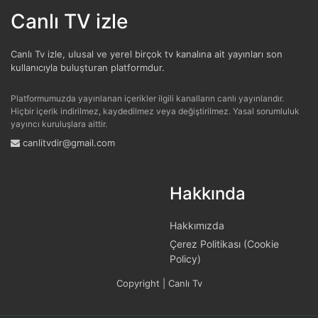
canlı canlı
tarafından
15:46:46 - 17.07.2020
Canlı TV izle
tarihinde gönderilmiştir.
Yarışları büyük heyecanla takip ediyoruz. At
Canlı Tv izle, ulusal ve yerel birçok tv kanalına ait yayınları son
kullanıcıyla buluşturan platformdur.
yarışlarını hipodromda seyretmenin tadı daha bir
başka ama kısmetse çok yakında kavuşacağız :)
Platformumuzda yayınlanan içerikler ilgili kanalların canlı yayınlarıdır.
Hiçbir içerik indirilmez, kaydedilmez veya değiştirilmez. Yasal sorumluluk
yayıncı kuruluşlara aittir.
favori at
tarafından
12:32:24 - 18.06.2020
canlitvdir@gmail.com
tarihinde gönderilmiştir.
Tek eğlencemiz geri döndü, darısı hipodromlarda
Hakkında
tekrar yarış izlemenin başına. TJK TV canlı yayın ile
şimdilik idare edeceğiz. Çok özlemişiz.
Hakkımızda
Çerez Politikası (Cookie
adana yarış sever
tarafından
16:59:19 -
Policy)
10.03.2020
tarihinde gönderilmiştir.
Copyright | Canlı Tv
Mümkün olduğunca Adana Hipodromu'nda yarışları
izlemeye çalışıyorum; fakat çoğu zaman buna