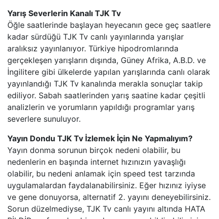
Yarış Severlerin Kanalı TJK Tv
BEYAZ TV
Öğle saatlerinde başlayan heyecanın gece geç saatlere
kadar sürdüğü TJK Tv canlı yayınlarında yarışlar
aralıksız yayınlanıyor. Türkiye hipodromlarında
SHOW TV
gerçekleşen yarışların dışında, Güney Afrika, A.B.D. ve
İngilitere gibi ülkelerde yapılan yarışlarında canlı olarak
A2 TV
yayınlandığı TJK Tv kanalında merakla sonuçlar takip
ediliyor. Sabah saatlerinden yarış saatine kadar çeşitli
TEVE2
analizlerin ve yorumların yapıldığı programlar yarış
severlere sunuluyor.
TV8,5
Yayın Dondu TJK Tv İzlemek İçin Ne Yapmalıyım?
Yayın donma sorunun birçok nedeni olabilir, bu
SöZCü TV
nedenlerin en başında internet hızınızın yavaşlığı
olabilir, bu nedeni anlamak için speed test tarzında
NTV
uygulamalardan faydalanabilirsiniz. Eğer hızınız iyiyse
ve gene donuyorsa, alternatif 2. yayını deneyebilirsiniz.
HABER GLOBAL
Sorun düzelmediyse, TJK Tv canlı yayını altında HATA