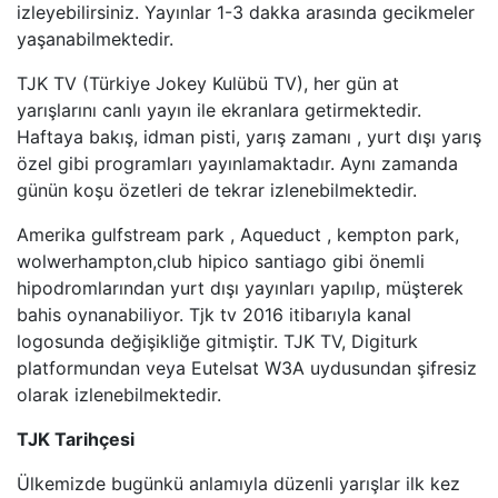
izleyebilirsiniz. Yayınlar 1-3 dakka arasında gecikmeler
TRT BELGESEL
yaşanabilmektedir.
TJK TV (Türkiye Jokey Kulübü TV), her gün at
HT SPOR
yarışlarını canlı yayın ile ekranlara getirmektedir.
Haftaya bakış, idman pisti, yarış zamanı , yurt dışı yarış
DMAX
özel gibi programları yayınlamaktadır. Aynı zamanda
günün koşu özetleri de tekrar izlenebilmektedir.
TLC
Amerika gulfstream park , Aqueduct , kempton park,
BLOOMBERG HT
wolwerhampton,club hipico santiago gibi önemli
hipodromlarından yurt dışı yayınları yapılıp, müşterek
BI KANAL
bahis oynanabiliyor. Tjk tv 2016 itibarıyla kanal
logosunda değişikliğe gitmiştir. TJK TV, Digiturk
platformundan veya Eutelsat W3A uydusundan şifresiz
olarak izlenebilmektedir.
TJK Tarihçesi
Ülkemizde bugünkü anlamıyla düzenli yarışlar ilk kez