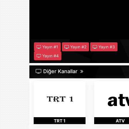
Yayın #
1
Yayın #
2
Yayın #
3
Yayın #
4
Diğer Kanallar
TRT 1
ATV