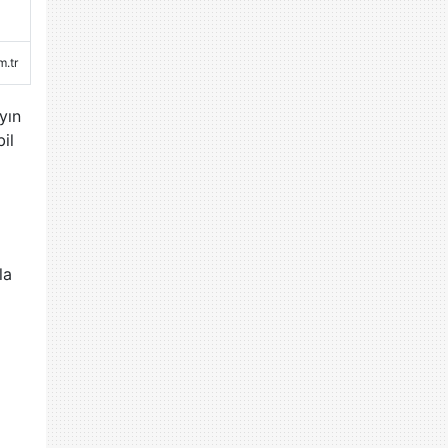
.tr
yın
il
la