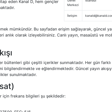
Genel
İstanbul
 hitap eden Kanal D, hem gençler
Merkezi
maktadır.
İletişim
kanald@kanald.com
zlemek mümkündür. Bu sayfadan erişim sağlayarak, güncel ya
leri anlık olarak izleyebilirsiniz. Canlı yayın, masaüstü ve mob
kışı
 bültenleri gibi çeşitli içerikler sunmaktadır. Her gün farklı
rini bilgilendirmekte ve eğlendirmektedir. Güncel yayın akışıy
rikler sunulmaktadır.
sat)
için frekans bilgileri şu şekildedir: