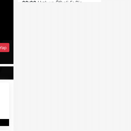
20:00
Hızlı ve Öfkeli 5: Rio
Soygunu
22:45
Krater
Yap