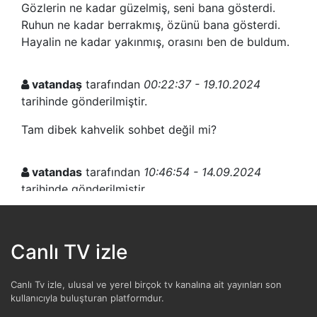
Gözlerin ne kadar güzelmiş, seni bana gösterdi.
Ruhun ne kadar berrakmış, özünü bana gösterdi.
Hayalin ne kadar yakınmış, orasını ben de buldum.
vatandaş
tarafından
00:22:37 - 19.10.2024
tarihinde gönderilmiştir.
Tam dibek kahvelik sohbet değil mi?
vatandas
tarafından
10:46:54 - 14.09.2024
tarihinde gönderilmiştir.
Bu adam cumhurbaşkanı olur.
Canlı TV izle
vatandaş
tarafından
00:53:06 - 13.09.2024
tarihinde gönderilmiştir.
Canlı Tv izle, ulusal ve yerel birçok tv kanalına ait yayınları son
kullanıcıyla buluşturan platformdur.
Türk haberinde oluyor mu?