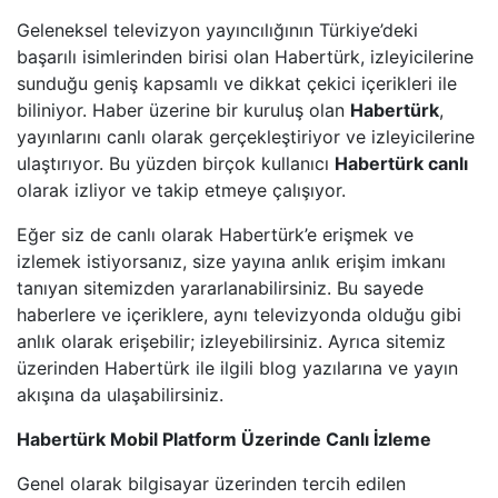
Geleneksel televizyon yayıncılığının Türkiye’deki
BEYAZ TV
başarılı isimlerinden birisi olan Habertürk, izleyicilerine
sunduğu geniş kapsamlı ve dikkat çekici içerikleri ile
biliniyor. Haber üzerine bir kuruluş olan
Habertürk
,
SHOW TV
yayınlarını canlı olarak gerçekleştiriyor ve izleyicilerine
ulaştırıyor. Bu yüzden birçok kullanıcı
Habertürk canlı
A2 TV
olarak izliyor ve takip etmeye çalışıyor.
TEVE2
Eğer siz de canlı olarak Habertürk’e erişmek ve
izlemek istiyorsanız, size yayına anlık erişim imkanı
TV8,5
tanıyan sitemizden yararlanabilirsiniz. Bu sayede
haberlere ve içeriklere, aynı televizyonda olduğu gibi
anlık olarak erişebilir; izleyebilirsiniz. Ayrıca sitemiz
SöZCü TV
üzerinden Habertürk ile ilgili blog yazılarına ve yayın
akışına da ulaşabilirsiniz.
NTV
Habertürk Mobil Platform Üzerinde Canlı İzleme
HABER GLOBAL
Genel olarak bilgisayar üzerinden tercih edilen