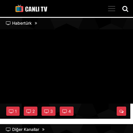
Habertürk
1
2
3
4
Diğer Kanallar