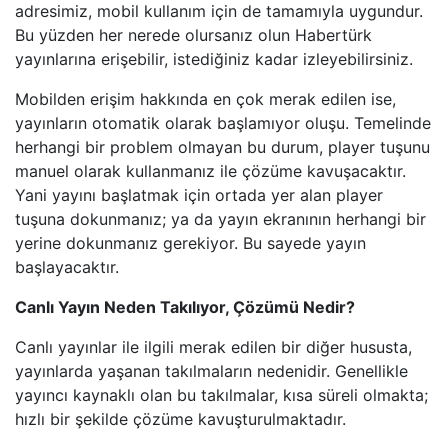
adresimiz, mobil kullanım için de tamamıyla uygundur.
HALK TV
Bu yüzden her nerede olursanız olun Habertürk
yayınlarına erişebilir, istediğiniz kadar izleyebilirsiniz.
A HABER
Mobilden erişim hakkında en çok merak edilen ise,
TRT HABER
yayınların otomatik olarak başlamıyor oluşu. Temelinde
herhangi bir problem olmayan bu durum, player tuşunu
TELE1
manuel olarak kullanmanız ile çözüme kavuşacaktır.
Yani yayını başlatmak için ortada yer alan player
CNN TüRK
tuşuna dokunmanız; ya da yayın ekranının herhangi bir
yerine dokunmanız gerekiyor. Bu sayede yayın
başlayacaktır.
ULUSAL KANAL
Canlı Yayın Neden Takılıyor, Çözümü Nedir?
TJK TV
Canlı yayınlar ile ilgili merak edilen bir diğer hususta,
TRT SPOR
yayınlarda yaşanan takılmaların nedenidir. Genellikle
yayıncı kaynaklı olan bu takılmalar, kısa süreli olmakta;
hızlı bir şekilde çözüme kavuşturulmaktadır.
A SPOR