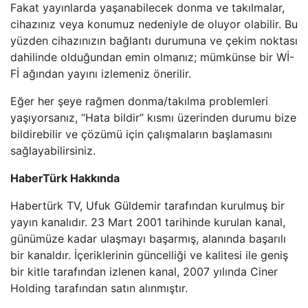
Fakat yayınlarda yaşanabilecek donma ve takılmalar,
TRT BELGESEL
cihazınız veya konumuz nedeniyle de oluyor olabilir. Bu
yüzden cihazınızın bağlantı durumuna ve çekim noktası
HT SPOR
dahilinde olduğundan emin olmanız; mümkünse bir Wİ-
Fİ ağından yayını izlemeniz önerilir.
DMAX
Eğer her şeye rağmen donma/takılma problemleri
yaşıyorsanız, “Hata bildir” kısmı üzerinden durumu bize
TLC
bildirebilir ve çözümü için çalışmaların başlamasını
sağlayabilirsiniz.
BLOOMBERG HT
HaberTürk Hakkında
BI KANAL
Habertürk TV, Ufuk Güldemir tarafından kurulmuş bir
yayın kanalıdır. 23 Mart 2001 tarihinde kurulan kanal,
günümüze kadar ulaşmayı başarmış, alanında başarılı
bir kanaldır. İçeriklerinin güncelliği ve kalitesi ile geniş
bir kitle tarafından izlenen kanal, 2007 yılında Ciner
Holding tarafından satın alınmıştır.