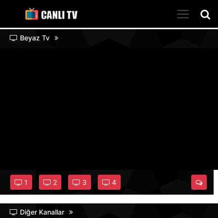
Beyaz Tv
1
2
3
4
Diğer Kanallar