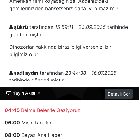
Amerikan filmi koyacağınıza, Akdeniz'deki
gemilerinizden bahsetseniz daha iyi olmaz mı?
şükrü
tarafından
15:59:11 - 23.09.2025
tarihinde
gönderilmiştir.
Dinozorlar hakkında biraz bilgi verseniz, bir
bilgimiz olur.
sadi aydın
tarafından
23:44:38 - 16.07.2025
tarihinde gönderilmiştir.
Ses bazen boğuk çıkıyor.
Yayın Akışı
Detaylı Gör
04:45
Belma Belen'le Geziyoruz
Fuat Dursun
tarafından
22:32:08 - 21.03.2024
tarihinde gönderilmiştir.
06:00
Mısır Tanrıları
Sayın Kurum, mesajıma cevap vermiyorsunuz.
08:00
Beyaz Ana Haber
Neden?