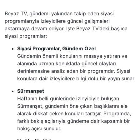
TRT BELGESEL
Beyaz TV, gündemi yakından takip eden siyasi
programlarıyla izleyicilere güncel gelişmeleri
HT SPOR
aktarmaya devam ediyor. İşte Beyaz TV’deki başlıca
siyasi programlar:
DMAX
Siyasi Programlar, Gündem Özel
TLC
Gündemin önemli konularını masaya yatıran ve
alanında uzman konuklarla güncel olayları
derinlemesine analiz eden bir programdır. Siyasi
BLOOMBERG HT
konulara dair izleyicilere bilgi dolu bir yayın sunar.
BI KANAL
Sürmanşet
Haftanın belli günlerinde izleyiciyle buluşan
Sürmanşet, gündemin öne çıkan başlıklarını ele
alarak dikkat çeken konuları tartışır. Programda,
farklı bakış açılarıyla gündeme dair kapsamlı bir
bakış açısı sunulur.