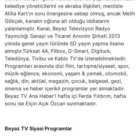
HALK TV
belediye yöneticilerini ve akraba ilişkileri, mecliste
Atilla Kart'ın soru önergesine sebep olmuş, ancak Melih
A HABER
Gökçek, kanalın oğluna ait olduğu iddialarını
yalanlamıştır. Kanal, Beyaz Televizyon Radyo
TRT HABER
Yayıncılığı Sanayi ve Ticaret Anonim Şirketi 2013
yılında genel yayın türünde SD yayın yapma lisansı
almıştır.Türksat 4A, Filbox, D-Smart, Digiturk,
TELE1
Teledünya, Tivibu ve Kablo TV'de izlenebilmektedir.
Programları arasında dizi film, tartışma/siyaset, spor,
CNN TüRK
müzik-eğlence, ekonomi, yaşam & yemek, otomobil,
sağlık, din, aktüel, magazin, çocuk, belgesel, gezi,
ULUSAL KANAL
sinema ve haber içerikli programlar yer almaktadır.
Beyaz TV Ana Haber'i hafta içi Ferda Yıldırım, hafta
TJK TV
sonu ise Elçin Açık Özcan sunmaktadır.
TRT SPOR
Beyaz TV Siyasi Programlar
A SPOR