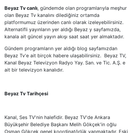
Beyaz Tv canlı
, gündemde olan programlarıyla meşhur
SHOW TV
olan Beyaz Tv kanalını dilediğiniz ortamda
platformumuz üzerinden canlı olarak izeleyebilirsiniz.
Alternatifli yayınların yer aldığı Beyaz y sayfamızda,
A2 TV
kanala ait güncel yayın akışı saat saat yer almaktadır.
TEVE2
Gündem programların yer aldığı blog sayfamızdan
Beyaz Tv'e ait birçok habere ulaşabilirsiniz. Beyaz TV,
TV8,5
Kanal Beyaz Televizyon Radyo Yay. San. ve Tic. A.Ş. e
ait bir televizyon kanalıdır.
SöZCü TV
NTV
Beyaz Tv Tarihçesi
HABER GLOBAL
Kanal, Ses TV'nin halefidir. Beyaz TV'de Ankara
HABERTüRK
Büyükşehir Belediye Başkanı Melih Gökçek'in oğlu
Osman Gökçek genel koordinatörlük yapmaktadır. Eski