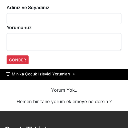
A SPOR
Adınız ve Soyadınız
TRT BELGESEL
Yorumunuz
HT SPOR
DMAX
GÖNDER
TLC
Minika Çocuk İzleyici Yorumları
BLOOMBERG HT
Yorum Yok..
Hemen bir tane yorum eklemeye ne dersin ?