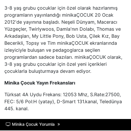
HABERTüRK
3-8 yaş grubu çocuklar için özel olarak hazırlanmış
programların yayınlandığı minikaÇOCUK 20 Ocak
HALK TV
2012'de yayınına başladı. Neşeli Dünyam, Maceracı
Yüzgeçler, Twirlywoos, Damla'nın Dolabı, Thomas ve
A HABER
Arkadaşları, My Little Pony, Bob Usta, Çilek Kız, Bay
Becerikli, Topsy ve Tim minikaÇOCUK ekranlarında
TRT HABER
izleyiciyle buluşan ve pedagoglarca seçilen
programlardan sadece bazıları. minikaÇOCUK olarak,
TELE1
3-8 yaş grubu çocuklar için özel yeni içerikleri
çocuklarla buluşturmaya devam ediyor.
CNN TüRK
Minika Çocuk Yayın Frekansları
ULUSAL KANAL
Türksat 4A Uydu Frekans: 12053 Mhz, S.Rate:27500,
FEC: 5/6 Pol:H (yatay), D-Smart 131.kanal, Teledünya
TJK TV
445. kanal.
TRT SPOR
Minika Çocuk Yorumla