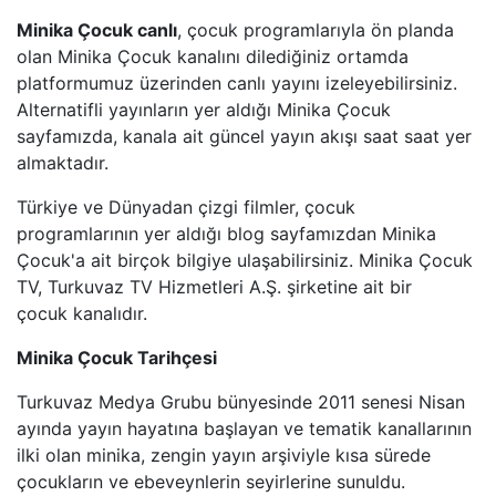
Minika Çocuk canlı
, çocuk programlarıyla ön planda
BEYAZ TV
olan Minika Çocuk kanalını dilediğiniz ortamda
platformumuz üzerinden canlı yayını izeleyebilirsiniz.
Alternatifli yayınların yer aldığı Minika Çocuk
SHOW TV
sayfamızda, kanala ait güncel yayın akışı saat saat yer
almaktadır.
A2 TV
Türkiye ve Dünyadan çizgi filmler, çocuk
TEVE2
programlarının yer aldığı blog sayfamızdan Minika
Çocuk'a ait birçok bilgiye ulaşabilirsiniz. Minika Çocuk
TV8,5
TV, Turkuvaz TV Hizmetleri A.Ş. şirketine ait bir
çocuk kanalıdır.
SöZCü TV
Minika Çocuk Tarihçesi
NTV
Turkuvaz Medya Grubu bünyesinde 2011 senesi Nisan
ayında yayın hayatına başlayan ve tematik kanallarının
HABER GLOBAL
ilki olan minika, zengin yayın arşiviyle kısa sürede
çocukların ve ebeveynlerin seyirlerine sunuldu.