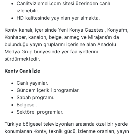
Canlitvizlemeli.com sitesi üzerinden canlı
HABERTüRK
izlenebilir.
HD kalitesinde yayınları yer almakta.
HALK TV
Kontv kanalı, içerisinde Yeni Konya Gazetesi, Konyafm,
A HABER
Konhaber, kanalon, belge, anmeg ve Mirajans’ın da
bulunduğu yayın gruplarını içerisine alan Anadolu
TRT HABER
Medya Grup bünyesinde yer faaliyetlerini
sürdürmektedir.
TELE1
Kontv Canlı İzle
CNN TüRK
Canlı yayınlar.
Gündem içerikli programlar.
ULUSAL KANAL
Sabah programı.
Belgesel.
TJK TV
Sektörel programlar.
Türkiye bölgesel televizyonları arasında özel bir yerde
TRT SPOR
konumlanan Kontv, teknik gücü, izlenme oranları, yayın