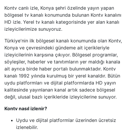
Kontv canlı izle, Konya şehri özelinde yayın yapan
BEYAZ TV
bölgesel tv kanalı konumunda bulunan Kontv kanalını
HD izle. Yerel tv kanalı kategorisinde yer alan kanalı
izleyicilerimize sunuyoruz.
SHOW TV
Türkiye'nin ilk bölgesel kanalı konumunda olan Kontv,
A2 TV
Konya ve çevresindeki gündeme ait içerikleriyle
izleyicilerinin karşısına çıkıyor. Bölgesel programlar,
TEVE2
söyleşiler, haberler ve tanıtımların yer maldığı kanala
ait ayrıca birde haber portalı bulunmaktadır. Kontv
TV8,5
kanalı 1992 yılında kurulmuş bir yerel kanaldır. Bütün
uydu platformları ve dijital platformlarda HD yayın
kalitesinde yayınlanan kanal artık sadece bölgesel
SöZCü TV
değil, ulusal bazlı içerikleride izleyicilerine sunuyor.
NTV
Kontv nasıl izlenir?
HABER GLOBAL
Uydu ve dijital platformlar üzerinden ücretsiz
izlenebilir.