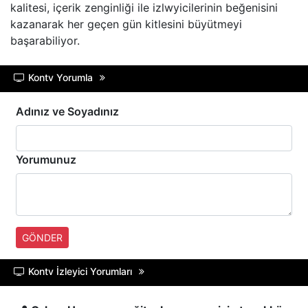
kalitesi, içerik zenginliği ile izlwyicilerinin beğenisini
A SPOR
kazanarak her geçen gün kitlesini büyütmeyi
başarabiliyor.
TRT BELGESEL
Kontv Yorumla
HT SPOR
Adınız ve Soyadınız
DMAX
TLC
Yorumunuz
BLOOMBERG HT
GÖNDER
Kontv İzleyici Yorumları