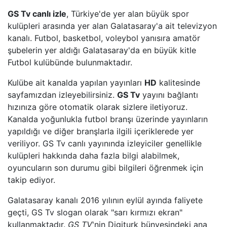
GS Tv canlı izle
, Türkiye'de yer alan büyük spor
BEYAZ TV
kulüpleri arasında yer alan Galatasaray'a ait televizyon
kanalı. Futbol, basketbol, voleybol yanısıra amatör
şubelerin yer aldığı Galatasaray'da en büyük kitle
SHOW TV
Futbol kulübünde bulunmaktadır.
A2 TV
Kulübe ait kanalda yapılan yayınları
HD
kalitesinde
sayfamızdan izleyebilirsiniz.
GS Tv
yayını bağlantı
TEVE2
hızınıza göre otomatik olarak sizlere iletiyoruz.
Kanalda yoğunlukla futbol branşı üzerinde yayınların
TV8,5
yapıldığı ve diğer branşlarla ilgili içeriklerede yer
veriliyor. GS Tv canlı yayınında izleyiciler genellikle
kulüpleri hakkında daha fazla bilgi alabilmek,
SöZCü TV
oyuncuların son durumu gibi bilgileri öğrenmek için
takip ediyor.
NTV
Galatasaray kanalı 2016 yılının eylül ayında faliyete
HABER GLOBAL
geçti, GS Tv slogan olarak "sarı kırmızı ekran"
kullanmaktadır.
GS TV
'nin Digiturk bünyesindeki ana