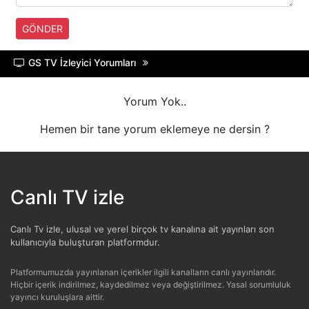
A SPOR
GÖNDER
TRT BELGESEL
GS TV İzleyici Yorumları
HT SPOR
Yorum Yok..
DMAX
Hemen bir tane yorum eklemeye ne dersin ?
TLC
Canlı TV izle
BLOOMBERG HT
Canlı Tv izle, ulusal ve yerel birçok tv kanalına ait yayınları son
kullanıcıyla buluşturan platformdur.
Platformumuzda yayınlanan içerikler ilgili kanalların canlı yayınlarıdır.
Hiçbir içerik indirilmez, kaydedilmez veya değiştirilmez. Yasal sorumluluk
yayıncı kuruluşlara aittir.