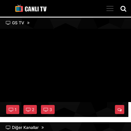
GS TV
1
2
3
Diğer Kanallar