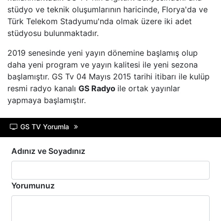
HABERTüRK
stüdyo ve teknik oluşumlarının haricinde, Florya'da ve
Türk Telekom Stadyumu'nda olmak üzere iki adet
HALK TV
stüdyosu bulunmaktadır.
2019 senesinde yeni yayın dönemine başlamış olup
A HABER
daha yeni program ve yayın kalitesi ile yeni sezona
başlamıştır. GS Tv 04 Mayıs 2015 tarihi itibarı ile kulüp
TRT HABER
resmi radyo kanalı
GS Radyo
ile ortak yayınlar
yapmaya başlamıştır.
TELE1
GS TV Yorumla
CNN TüRK
Adınız ve Soyadınız
ULUSAL KANAL
TJK TV
Yorumunuz
TRT SPOR