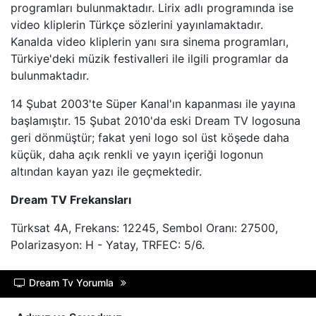
programları bulunmaktadır. Lirix adlı programında ise
HABERTüRK
video kliplerin Türkçe sözlerini yayınlamaktadır.
Kanalda video kliplerin yanı sıra sinema programları,
HALK TV
Türkiye'deki müzik festivalleri ile ilgili programlar da
bulunmaktadır.
A HABER
14 Şubat 2003'te Süper Kanal'ın kapanması ile yayına
TRT HABER
başlamıştır. 15 Şubat 2010'da eski Dream TV logosuna
geri dönmüştür; fakat yeni logo sol üst köşede daha
TELE1
küçük, daha açık renkli ve yayın içeriği logonun
altından kayan yazı ile geçmektedir.
CNN TüRK
Dream TV Frekansları
ULUSAL KANAL
Türksat 4A, Frekans: 12245, Sembol Oranı: 27500,
Polarizasyon: H - Yatay, TRFEC: 5/6.
TJK TV
Dream Tv Yorumla
TRT SPOR