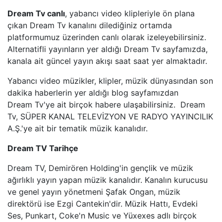
Dream Tv canlı
, yabancı video klipleriyle ön plana
BEYAZ TV
çıkan Dream Tv kanalını dilediğiniz ortamda
platformumuz üzerinden canlı olarak izeleyebilirsiniz.
Alternatifli yayınların yer aldığı Dream Tv sayfamızda,
SHOW TV
kanala ait güncel yayın akışı saat saat yer almaktadır.
A2 TV
Yabancı video müzikler, klipler, müzik dünyasından son
dakika haberlerin yer aldığı blog sayfamızdan
TEVE2
Dream Tv'ye ait birçok habere ulaşabilirsiniz. Dream
Tv, SÜPER KANAL TELEVİZYON VE RADYO YAYINCILIK
TV8,5
A.Ş.'ye ait bir tematik müzik kanalıdır.
Dream TV Tarihçe
SöZCü TV
Dream TV, Demirören Holding'in gençlik ve müzik
NTV
ağırlıklı yayın yapan müzik kanalıdır. Kanalın kurucusu
ve genel yayın yönetmeni Şafak Ongan, müzik
HABER GLOBAL
direktörü ise Ezgi Cantekin'dir. Müzik Hattı, Evdeki
Ses, Punkart, Coke'n Music ve Yüxexes adlı birçok