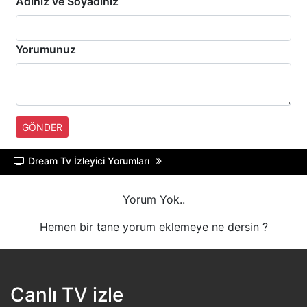
Adınız ve Soyadınız
A SPOR
Yorumunuz
TRT BELGESEL
HT SPOR
DMAX
GÖNDER
TLC
Dream Tv İzleyici Yorumları
BLOOMBERG HT
Yorum Yok..
Hemen bir tane yorum eklemeye ne dersin ?
Canlı TV izle