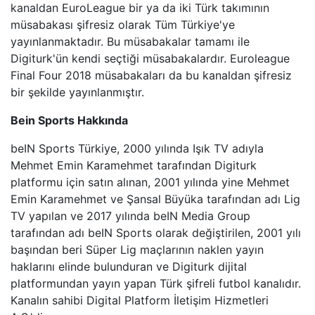
kanaldan EuroLeague bir ya da iki Türk takımının
HABERTüRK
müsabakası şifresiz olarak Tüm Türkiye'ye
yayınlanmaktadır. Bu müsabakalar tamamı ile
HALK TV
Digiturk'ün kendi seçtiği müsabakalardır. Euroleague
Final Four 2018 müsabakaları da bu kanaldan şifresiz
A HABER
bir şekilde yayınlanmıştır.
TRT HABER
Bein Sports Hakkında
beIN Sports Türkiye, 2000 yılında Işık TV adıyla
TELE1
Mehmet Emin Karamehmet tarafından Digiturk
platformu için satın alınan, 2001 yılında yine Mehmet
CNN TüRK
Emin Karamehmet ve Şansal Büyüka tarafından adı Lig
TV yapılan ve 2017 yılında beIN Media Group
ULUSAL KANAL
tarafından adı beIN Sports olarak değiştirilen, 2001 yılı
başından beri Süper Lig maçlarının naklen yayın
TJK TV
haklarını elinde bulunduran ve Digiturk dijital
platformundan yayın yapan Türk şifreli futbol kanalıdır.
TRT SPOR
Kanalın sahibi Digital Platform İletişim Hizmetleri