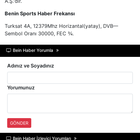
A.Ş.'dir.
A SPOR
Benin Sports Haber Frekansı
TRT BELGESEL
Turksat 4A, 12379Mhz Horizantal(yatay), DVB—
Sembol Oranı 30000, FEC ¾.
HT SPOR
Bein Haber Yorumla
DMAX
Adınız ve Soyadınız
TLC
BLOOMBERG HT
Yorumunuz
GÖNDER
Bein Haber İzleyici Yorumları