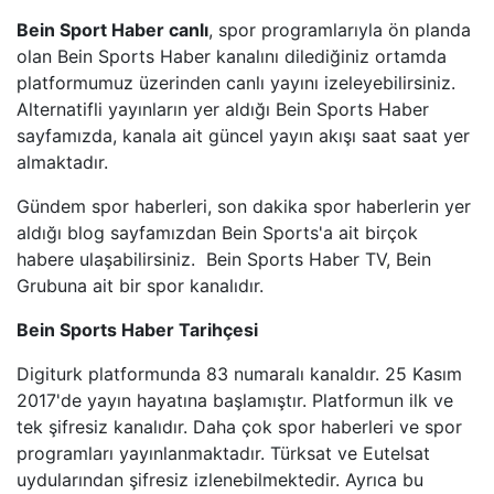
Bein Sport Haber canlı
, spor programlarıyla ön planda
BEYAZ TV
olan Bein Sports Haber kanalını dilediğiniz ortamda
platformumuz üzerinden canlı yayını izeleyebilirsiniz.
Alternatifli yayınların yer aldığı Bein Sports Haber
SHOW TV
sayfamızda, kanala ait güncel yayın akışı saat saat yer
almaktadır.
A2 TV
Gündem spor haberleri, son dakika spor haberlerin yer
TEVE2
aldığı blog sayfamızdan Bein Sports'a ait birçok
habere ulaşabilirsiniz. Bein Sports Haber TV, Bein
TV8,5
Grubuna ait bir spor kanalıdır.
Bein Sports Haber Tarihçesi
SöZCü TV
Digiturk platformunda 83 numaralı kanaldır. 25 Kasım
NTV
2017'de yayın hayatına başlamıştır. Platformun ilk ve
tek şifresiz kanalıdır. Daha çok spor haberleri ve spor
HABER GLOBAL
programları yayınlanmaktadır. Türksat ve Eutelsat
uydularından şifresiz izlenebilmektedir. Ayrıca bu