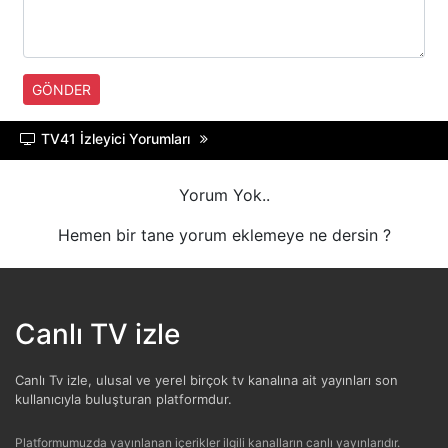
HABERTüRK
HALK TV
GÖNDER
A HABER
TV41 İzleyici Yorumları
TRT HABER
Yorum Yok..
TELE1
Hemen bir tane yorum eklemeye ne dersin ?
CNN TüRK
ULUSAL KANAL
Canlı TV izle
TJK TV
Canlı Tv izle, ulusal ve yerel birçok tv kanalına ait yayınları son
kullanıcıyla buluşturan platformdur.
TRT SPOR
Platformumuzda yayınlanan içerikler ilgili kanalların canlı yayınlarıdır.