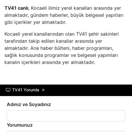
TV41 canlı
, Kocaeli ilimiz yerel kanalları arasında yer
BEYAZ TV
almaktadır, gündem haberler, büyük belgesel yapıtları
gibi içerikler yer almaktadır.
SHOW TV
Kocaeli yerel kanallarından olan TV41 şehir sakinleri
tarafından takip edilen kanallar arasında yer
A2 TV
almaktadır. Ana haber bülteni, haber programları,
sağlık konusunda programlar ve belgesel yapımları
TEVE2
kanalın içerikleri arasında yer almaktadır.
TV8,5
TV41 Yorumla
SöZCü TV
Adınız ve Soyadınız
NTV
HABER GLOBAL
Yorumunuz