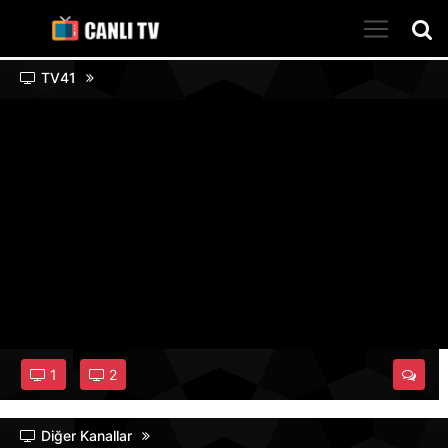
TV41
1
2
Diğer Kanallar