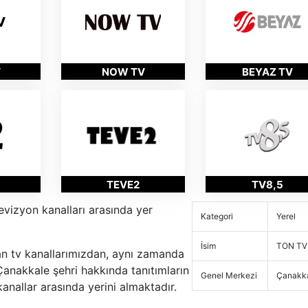
V
NOW TV
BEYAZ TV
TEVE2
TV8,5
vizyon kanalları arasında yer
Kategori
Yerel
İsim
TON TV
an tv kanallarımızdan, aynı zamanda
 Çanakkale şehri hakkında tanıtımların
Genel Merkezi
Çanakk
 kanallar arasında yerini almaktadır.