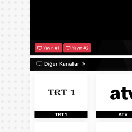
Yayın #
1
Yayın #
2
Diğer Kanallar
TRT 1
ATV