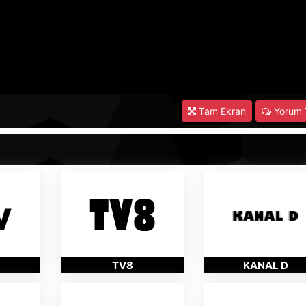
Tam Ekran
Yorum 
TV8
KANAL D