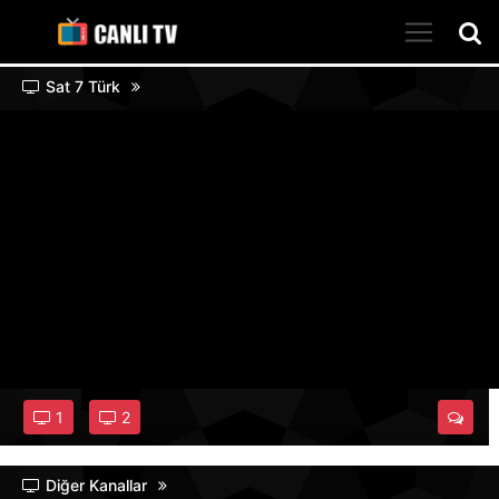
Sat 7 Türk
1
2
Diğer Kanallar