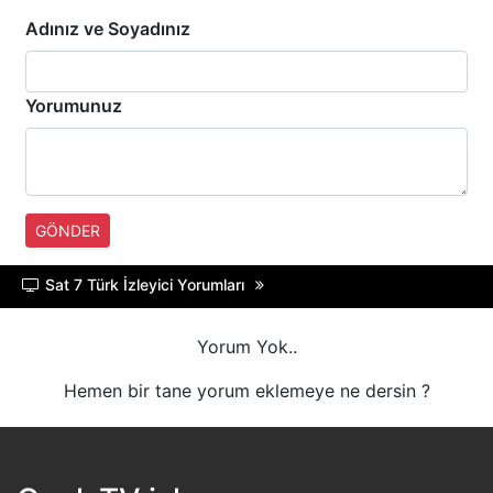
HABERTüRK
Adınız ve Soyadınız
HALK TV
Yorumunuz
A HABER
TRT HABER
GÖNDER
TELE1
Sat 7 Türk İzleyici Yorumları
CNN TüRK
Yorum Yok..
ULUSAL KANAL
Hemen bir tane yorum eklemeye ne dersin ?
TJK TV
TRT SPOR