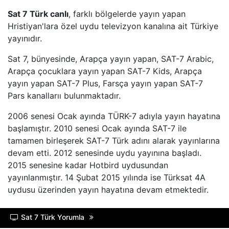
Sat 7 Türk canlı
, farklı bölgelerde yayın yapan
BEYAZ TV
Hristiyan'lara özel uydu televizyon kanalına ait Türkiye
yayınıdır.
SHOW TV
Sat 7, bünyesinde, Arapça yayın yapan, SAT-7 Arabic,
Arapça çocuklara yayın yapan SAT-7 Kids, Arapça
A2 TV
yayın yapan SAT-7 Plus, Farsça yayın yapan SAT-7
Pars kanallarıı bulunmaktadır.
TEVE2
2006 senesi Ocak ayında TÜRK-7 adıyla yayın hayatına
başlamıştır. 2010 senesi Ocak ayında SAT-7 ile
TV8,5
tamamen birleşerek SAT-7 Türk adını alarak yayınlarına
devam etti. 2012 senesinde uydu yayınına başladı.
SöZCü TV
2015 senesine kadar Hotbird uydusundan
yayınlanmıştır. 14 Şubat 2015 yılında ise Türksat 4A
NTV
uydusu üzerinden yayın hayatına devam etmektedir.
HABER GLOBAL
Sat 7 Türk Yorumla