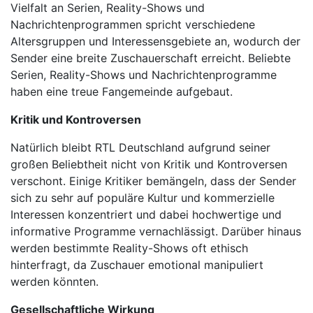
Vielfalt an Serien, Reality-Shows und
A SPOR
Nachrichtenprogrammen spricht verschiedene
Altersgruppen und Interessensgebiete an, wodurch der
TRT BELGESEL
Sender eine breite Zuschauerschaft erreicht. Beliebte
Serien, Reality-Shows und Nachrichtenprogramme
HT SPOR
haben eine treue Fangemeinde aufgebaut.
Kritik und Kontroversen
DMAX
Natürlich bleibt RTL Deutschland aufgrund seiner
TLC
großen Beliebtheit nicht von Kritik und Kontroversen
verschont. Einige Kritiker bemängeln, dass der Sender
BLOOMBERG HT
sich zu sehr auf populäre Kultur und kommerzielle
Interessen konzentriert und dabei hochwertige und
informative Programme vernachlässigt. Darüber hinaus
werden bestimmte Reality-Shows oft ethisch
hinterfragt, da Zuschauer emotional manipuliert
werden könnten.
Gesellschaftliche Wirkung