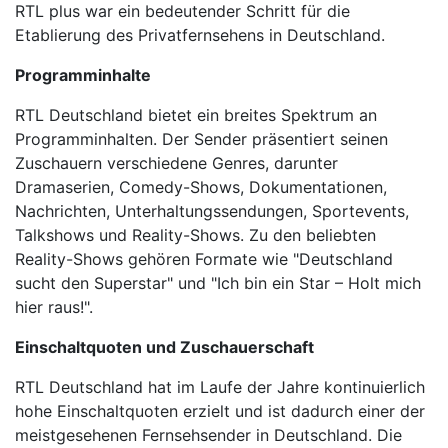
RTL plus war ein bedeutender Schritt für die
HABERTüRK
Etablierung des Privatfernsehens in Deutschland.
HALK TV
Programminhalte
RTL Deutschland bietet ein breites Spektrum an
A HABER
Programminhalten. Der Sender präsentiert seinen
Zuschauern verschiedene Genres, darunter
TRT HABER
Dramaserien, Comedy-Shows, Dokumentationen,
Nachrichten, Unterhaltungssendungen, Sportevents,
TELE1
Talkshows und Reality-Shows. Zu den beliebten
Reality-Shows gehören Formate wie "Deutschland
CNN TüRK
sucht den Superstar" und "Ich bin ein Star – Holt mich
hier raus!".
ULUSAL KANAL
Einschaltquoten und Zuschauerschaft
TJK TV
RTL Deutschland hat im Laufe der Jahre kontinuierlich
hohe Einschaltquoten erzielt und ist dadurch einer der
TRT SPOR
meistgesehenen Fernsehsender in Deutschland. Die