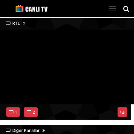
RTL
1
2
Diğer Kanallar