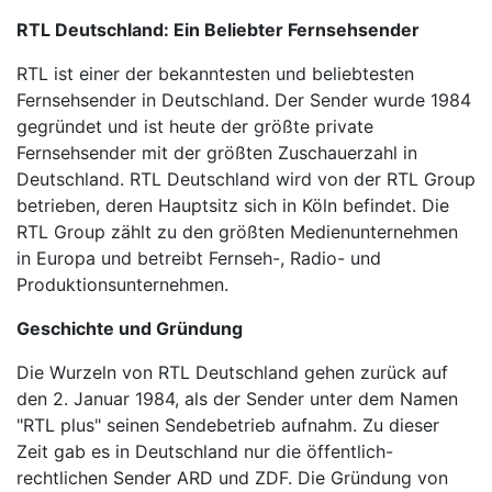
RTL Deutschland: Ein Beliebter Fernsehsender
BEYAZ TV
RTL ist einer der bekanntesten und beliebtesten
Fernsehsender in Deutschland. Der Sender wurde 1984
SHOW TV
gegründet und ist heute der größte private
Fernsehsender mit der größten Zuschauerzahl in
A2 TV
Deutschland. RTL Deutschland wird von der RTL Group
betrieben, deren Hauptsitz sich in Köln befindet. Die
TEVE2
RTL Group zählt zu den größten Medienunternehmen
in Europa und betreibt Fernseh-, Radio- und
TV8,5
Produktionsunternehmen.
Geschichte und Gründung
SöZCü TV
Die Wurzeln von RTL Deutschland gehen zurück auf
NTV
den 2. Januar 1984, als der Sender unter dem Namen
"RTL plus" seinen Sendebetrieb aufnahm. Zu dieser
HABER GLOBAL
Zeit gab es in Deutschland nur die öffentlich-
rechtlichen Sender ARD und ZDF. Die Gründung von