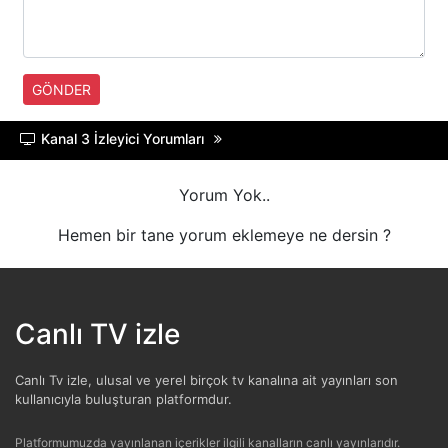
HABERTüRK
HALK TV
GÖNDER
A HABER
Kanal 3 İzleyici Yorumları
TRT HABER
Yorum Yok..
TELE1
Hemen bir tane yorum eklemeye ne dersin ?
CNN TüRK
ULUSAL KANAL
Canlı TV izle
TJK TV
Canlı Tv izle, ulusal ve yerel birçok tv kanalına ait yayınları son
kullanıcıyla buluşturan platformdur.
TRT SPOR
Platformumuzda yayınlanan içerikler ilgili kanalların canlı yayınlarıdır.