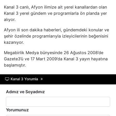
Kanal 3 canlı, Afyon ilimize ait yerel kanallardan olan
BEYAZ TV
Kanal 3 yerel gündem ve programlarla ön planda yer
alıyor.
SHOW TV
Afyon ili son dakika haberleri, gündemdeki konular ve
şehir özelinde programlarıyla izleyicilerinin beğenisini
A2 TV
kazanıyor.
Megabirlik Medya bünyesinde 26 Ağustos 2008’de
TEVE2
Gazete3’ü ve 17 Mart 2009’da Kanal 3 yayın hayatına
başlamıştır.
TV8,5
Kanal 3 Yorumla
SöZCü TV
Adınız ve Soyadınız
NTV
HABER GLOBAL
Yorumunuz