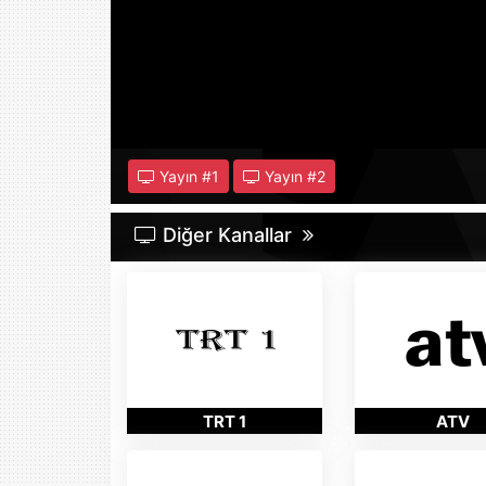
Yayın #
1
Yayın #
2
Diğer Kanallar
TRT 1
ATV