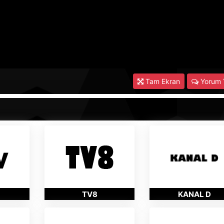
Tam Ekran
Yorum 
TV8
KANAL D