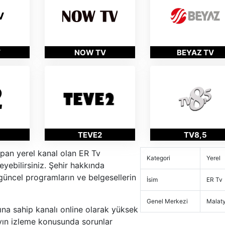
V
NOW TV
BEYAZ TV
TEVE2
TV8,5
apan yerel kanal olan ER Tv
Kategori
Yerel
yebilirsiniz. Şehir hakkında
 güncel programların ve belgesellerin
İsim
ER Tv
Genel Merkezi
Malat
na sahip kanalı online olarak yüksek
yayın izleme konusunda sorunlar