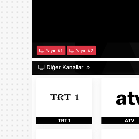
Yayın #
1
Yayın #
2
Diğer Kanallar
TRT 1
ATV