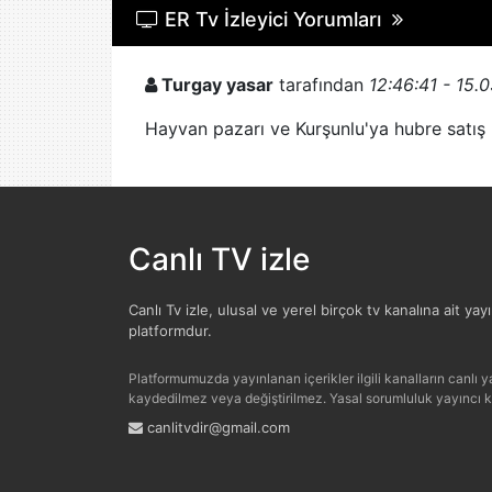
ER Tv İzleyici Yorumları
Turgay yasar
tarafından
12:46:41 - 15.
Hayvan pazarı ve Kurşunlu'ya hubre satış 
Canlı TV izle
Canlı Tv izle, ulusal ve yerel birçok tv kanalına ait yay
platformdur.
Platformumuzda yayınlanan içerikler ilgili kanalların canlı yay
kaydedilmez veya değiştirilmez. Yasal sorumluluk yayıncı kur
canlitvdir@gmail.com