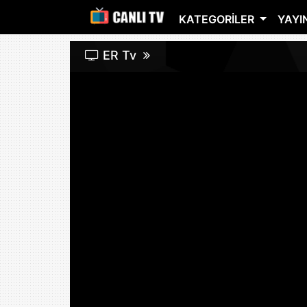
KATEGORILER
YAYIN
ER Tv