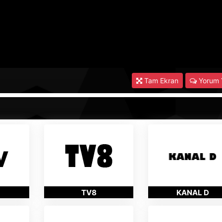
Tam Ekran
Yorum 
TV8
KANAL D