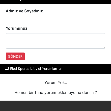
A SPOR
Adınız ve Soyadınız
TRT BELGESEL
Yorumunuz
HT SPOR
DMAX
TLC
GÖNDER
Ekol Sports İzleyici Yorumları
BLOOMBERG HT
Yorum Yok..
Hemen bir tane yorum eklemeye ne dersin ?