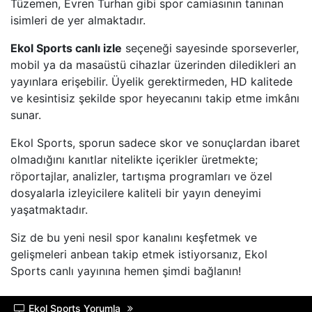
Tüzemen, Evren Turhan gibi spor camiasının tanınan
HABERTüRK
isimleri de yer almaktadır.
HALK TV
Ekol Sports canlı izle
seçeneği sayesinde sporseverler,
mobil ya da masaüstü cihazlar üzerinden diledikleri an
A HABER
yayınlara erişebilir. Üyelik gerektirmeden, HD kalitede
ve kesintisiz şekilde spor heyecanını takip etme imkânı
sunar.
TRT HABER
Ekol Sports, sporun sadece skor ve sonuçlardan ibaret
TELE1
olmadığını kanıtlar nitelikte içerikler üretmekte;
röportajlar, analizler, tartışma programları ve özel
CNN TüRK
dosyalarla izleyicilere kaliteli bir yayın deneyimi
yaşatmaktadır.
ULUSAL KANAL
Siz de bu yeni nesil spor kanalını keşfetmek ve
gelişmeleri anbean takip etmek istiyorsanız, Ekol
TJK TV
Sports canlı yayınına hemen şimdi bağlanın!
TRT SPOR
Ekol Sports Yorumla