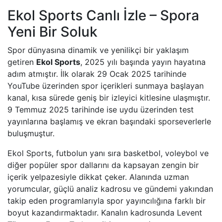
Ekol Sports Canlı İzle – Spora
BEYAZ TV
Yeni Bir Soluk
Spor dünyasına dinamik ve yenilikçi bir yaklaşım
SHOW TV
getiren
Ekol Sports
, 2025 yılı başında yayın hayatına
adım atmıştır. İlk olarak 29 Ocak 2025 tarihinde
A2 TV
YouTube üzerinden spor içerikleri sunmaya başlayan
kanal, kısa sürede geniş bir izleyici kitlesine ulaşmıştır.
TEVE2
9 Temmuz 2025 tarihinde ise uydu üzerinden test
yayınlarına başlamış ve ekran başındaki sporseverlerle
TV8,5
buluşmuştur.
SöZCü TV
Ekol Sports, futbolun yanı sıra basketbol, voleybol ve
diğer popüler spor dallarını da kapsayan zengin bir
içerik yelpazesiyle dikkat çeker. Alanında uzman
NTV
yorumcular, güçlü analiz kadrosu ve gündemi yakından
takip eden programlarıyla spor yayıncılığına farklı bir
HABER GLOBAL
boyut kazandırmaktadır. Kanalın kadrosunda Levent