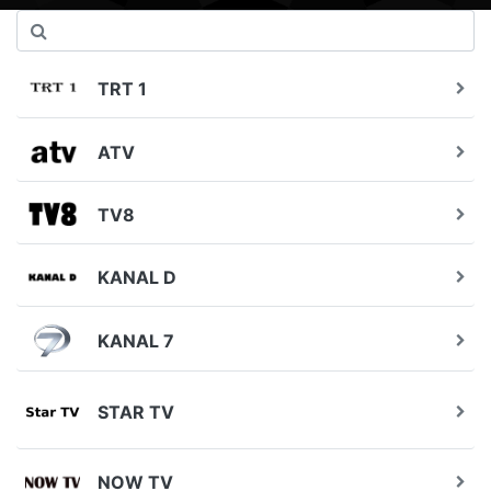
TRT 1
ATV
TV8
KANAL D
KANAL 7
STAR TV
NOW TV