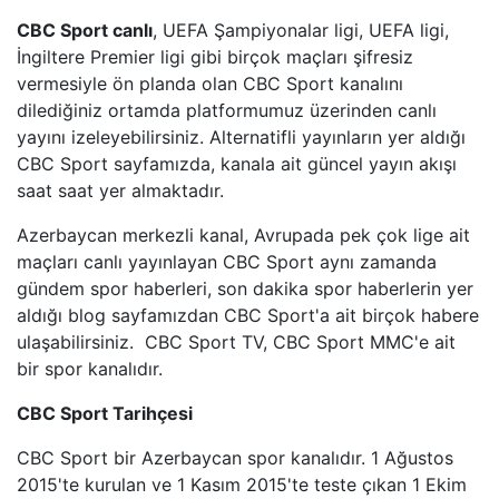
CBC Sport canlı
, UEFA Şampiyonalar ligi, UEFA ligi,
BEYAZ TV
İngiltere Premier ligi gibi birçok maçları şifresiz
vermesiyle ön planda olan CBC Sport kanalını
dilediğiniz ortamda platformumuz üzerinden canlı
SHOW TV
yayını izeleyebilirsiniz. Alternatifli yayınların yer aldığı
CBC Sport sayfamızda, kanala ait güncel yayın akışı
A2 TV
saat saat yer almaktadır.
TEVE2
Azerbaycan merkezli kanal, Avrupada pek çok lige ait
maçları canlı yayınlayan CBC Sport aynı zamanda
TV8,5
gündem spor haberleri, son dakika spor haberlerin yer
aldığı blog sayfamızdan CBC Sport'a ait birçok habere
ulaşabilirsiniz. CBC Sport TV, CBC Sport MMC'e ait
SöZCü TV
bir spor kanalıdır.
NTV
CBC Sport Tarihçesi
HABER GLOBAL
CBC Sport bir Azerbaycan spor kanalıdır. 1 Ağustos
2015'te kurulan ve 1 Kasım 2015'te teste çıkan 1 Ekim