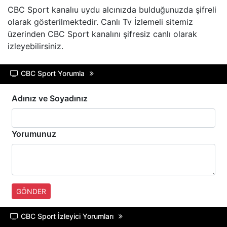
CBC Sport kanalıu uydu alcınızda bulduğunuzda şifreli
A SPOR
olarak gösterilmektedir. Canlı Tv İzlemeli sitemiz
üzerinden CBC Sport kanalını şifresiz canlı olarak
TRT BELGESEL
izleyebilirsiniz.
HT SPOR
CBC Sport Yorumla
DMAX
Adınız ve Soyadınız
TLC
Yorumunuz
BLOOMBERG HT
GÖNDER
CBC Sport İzleyici Yorumları