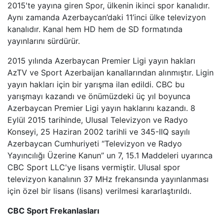
2015'te yayına giren Spor, ülkenin ikinci spor kanalıdır.
HABERTüRK
Aynı zamanda Azerbaycan’daki 11’inci ülke televizyon
kanalıdır. Kanal hem HD hem de SD formatında
HALK TV
yayınlarını sürdürür.
A HABER
2015 yılında Azerbaycan Premier Ligi yayın hakları
AzTV ve Sport Azerbaijan kanallarından alınmıştır. Ligin
TRT HABER
yayın hakları için bir yarışma ilan edildi. CBC bu
yarışmayı kazandı ve önümüzdeki üç yıl boyunca
TELE1
Azerbaycan Premier Ligi yayın haklarını kazandı. 8
Eylül 2015 tarihinde, Ulusal Televizyon ve Radyo
Konseyi, 25 Haziran 2002 tarihli ve 345-IIQ sayılı
CNN TüRK
Azerbaycan Cumhuriyeti “Televizyon ve Radyo
Yayıncılığı Üzerine Kanun” un 7, 15.1 Maddeleri uyarınca
ULUSAL KANAL
CBC Sport LLC'ye lisans vermiştir. Ulusal spor
televizyon kanalının 37 MHz frekansında yayınlanması
TJK TV
için özel bir lisans (lisans) verilmesi kararlaştırıldı.
TRT SPOR
CBC Sport Frekanlasları