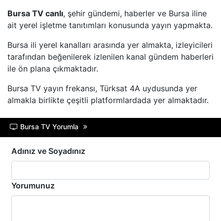
Bursa TV canlı
, şehir gündemi, haberler ve Bursa iline
BEYAZ TV
ait yerel işletme tanıtımları konusunda yayın yapmakta.
Bursa ili yerel kanalları arasında yer almakta, izleyicileri
SHOW TV
tarafından beğenilerek izlenilen kanal gündem haberleri
ile ön plana çıkmaktadır.
A2 TV
Bursa TV yayın frekansı, Türksat 4A uydusunda yer
almakla birlikte çeşitli platformlardada yer almaktadır.
TEVE2
TV8,5
Bursa TV Yorumla
Adınız ve Soyadınız
SöZCü TV
NTV
Yorumunuz
HABER GLOBAL