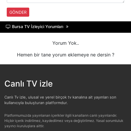
HABERTüRK
GÖNDER
HALK TV
Bursa TV İzleyici Yorumları
A HABER
Yorum Yok..
TRT HABER
Hemen bir tane yorum eklemeye ne dersin ?
TELE1
CNN TüRK
Canlı TV izle
ULUSAL KANAL
Canlı Tv izle, ulusal ve yerel birçok tv kanalına ait yayınları son
kullanıcıyla buluşturan platformdur.
TJK TV
Platformumuzda yayınlanan içerikler ilgili kanalların canlı yayınlarıdır.
Hiçbir içerik indirilmez, kaydedilmez veya değiştirilmez. Yasal sorumluluk
TRT SPOR
yayıncı kuruluşlara aittir.