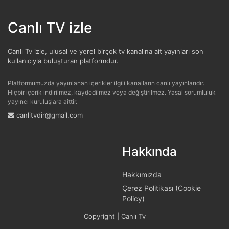
A SPOR
Canlı TV izle
TRT BELGESEL
Canlı Tv izle, ulusal ve yerel birçok tv kanalına ait yayınları son
kullanıcıyla buluşturan platformdur.
HT SPOR
Platformumuzda yayınlanan içerikler ilgili kanalların canlı yayınlarıdır.
DMAX
Hiçbir içerik indirilmez, kaydedilmez veya değiştirilmez. Yasal sorumluluk
yayıncı kuruluşlara aittir.
canlitvdir@gmail.com
TLC
BLOOMBERG HT
Hakkında
Hakkımızda
Çerez Politikası (Cookie
Policy)
Copyright | Canlı Tv