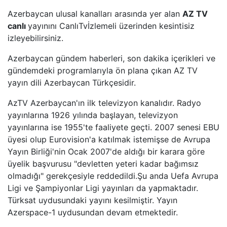
Azerbaycan ulusal kanalları arasında yer alan
AZ TV
BEYAZ TV
canlı
yayınını CanlıTvİzlemeli üzerinden kesintisiz
izleyebilirsiniz.
SHOW TV
Azerbaycan gündem haberleri, son dakika içerikleri ve
gündemdeki programlarıyla ön plana çıkan AZ TV
A2 TV
yayın dili Azerbaycan Türkçesidir.
AzTV Azerbaycan'ın ilk televizyon kanalıdır. Radyo
TEVE2
yayınlarına 1926 yılında başlayan, televizyon
yayınlarına ise 1955'te faaliyete geçti. 2007 senesi EBU
TV8,5
üyesi olup Eurovision'a katılmak istemişse de Avrupa
Yayın Birliği'nin Ocak 2007'de aldığı bir karara göre
SöZCü TV
üyelik başvurusu "devletten yeteri kadar bağımsız
olmadığı" gerekçesiyle reddedildi.Şu anda Uefa Avrupa
NTV
Ligi ve Şampiyonlar Ligi yayınları da yapmaktadır.
Türksat uydusundaki yayını kesilmiştir. Yayın
HABER GLOBAL
Azerspace-1 uydusundan devam etmektedir.