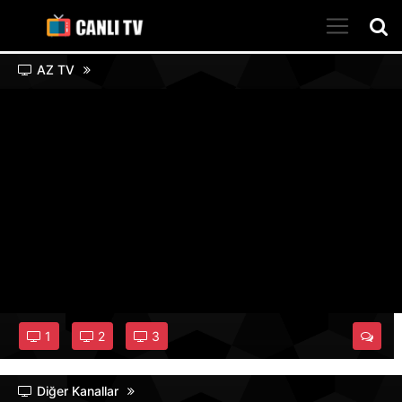
AZ TV
1
2
3
Diğer Kanallar