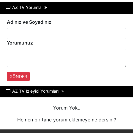
HABERTüRK
AZ TV Yorumla
HALK TV
Adınız ve Soyadınız
A HABER
Yorumunuz
TRT HABER
TELE1
GÖNDER
CNN TüRK
AZ TV İzleyici Yorumları
ULUSAL KANAL
Yorum Yok..
TJK TV
Hemen bir tane yorum eklemeye ne dersin ?
TRT SPOR