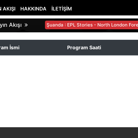
 AKIŞI
HAKKINDA
İLETIŞIM
ın Akışı
Şuanda : EPL Stories - North London For
ram İsmi
Program Saati