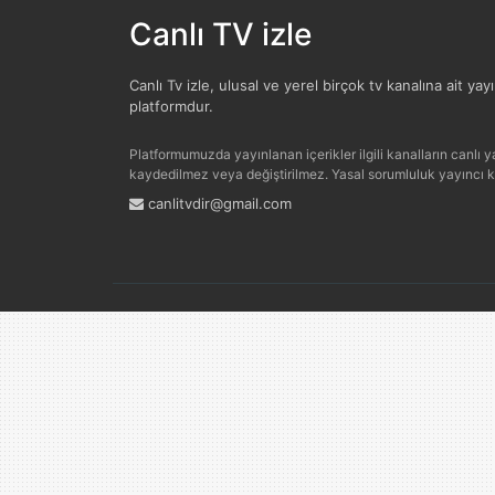
Canlı TV izle
Canlı Tv izle, ulusal ve yerel birçok tv kanalına ait yay
platformdur.
Platformumuzda yayınlanan içerikler ilgili kanalların canlı yay
kaydedilmez veya değiştirilmez. Yasal sorumluluk yayıncı kur
canlitvdir@gmail.com