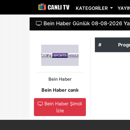
KATEGORILER
YAYIN
Bein Haber Günlük 08-08-2026 Yay
#
Prog
Bein Haber
Bein Haber canlı
Bein Haber Şimdi
İzle