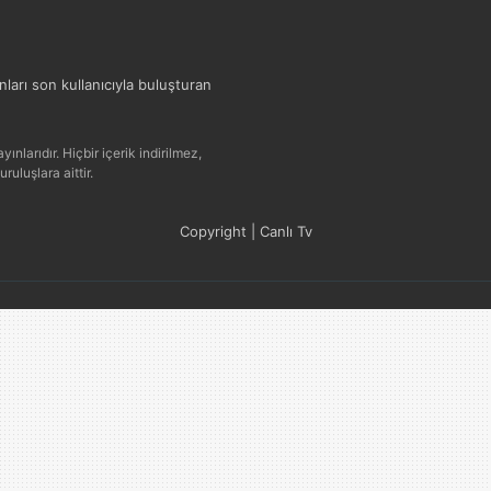
ınları son kullanıcıyla buluşturan
ınlarıdır. Hiçbir içerik indirilmez,
uluşlara aittir.
Copyright | Canlı Tv